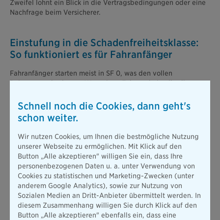
Zweifel lohnt ein Blick in die Vertragsbedingungen oder eine
Nachfrage beim Versicherer.
Einstufung in die Schadenfreiheits­klasse:
So funktioniert es für Fahranfänger
Fahranfänger starten meist in SF 0, was den vollen
Beitragssatz bedeutet. Wer seinen Führerschein allerdings
schon mindestens drei Jahre besitzt und erst später sein erstes
Motorrad anmeldet, profitiert in der Regel direkt von der
Schnell noch die Cookies, dann geht's
Einstufung in SF ½. Das spart im ersten Versicherungsjahr
schon weiter.
spürbar Beitrag.
Noch günstiger kann es für Fahranfänger und -anfängerinnen
Wir nutzen Cookies, um Ihnen die bestmögliche Nutzung
sein, deren Eltern bereits ein Motorrad oder Auto versichert
unserer Webseite zu ermöglichen. Mit Klick auf den
haben. In diesem Fall greift gegebenenfalls die sogenannte
Button „Alle akzeptieren" willigen Sie ein, dass Ihre
Zweitfahrzeugregelung: Das neue Motorrad läuft als
personenbezogenen Daten u. a. unter Verwendung von
Zweitfahrzeug über die Police der Eltern
und startet je nach
Cookies zu statistischen und Marketing-Zwecken (unter
Versicherer in einer deutlich besseren Klasse als SF 0. Das ist
anderem Google Analytics), sowie zur Nutzung von
für junge Fahrer besonders in den ersten Saisons eine clevere
Sozialen Medien an Dritt-Anbieter übermittelt werden. In
Option, um die finanzielle Belastung im Rahmen zu halten.
diesem Zusammenhang willigen Sie durch Klick auf den
Diese Regelung gilt nicht bei allen Versicherern.
Button „Alle akzeptieren" ebenfalls ein, dass eine