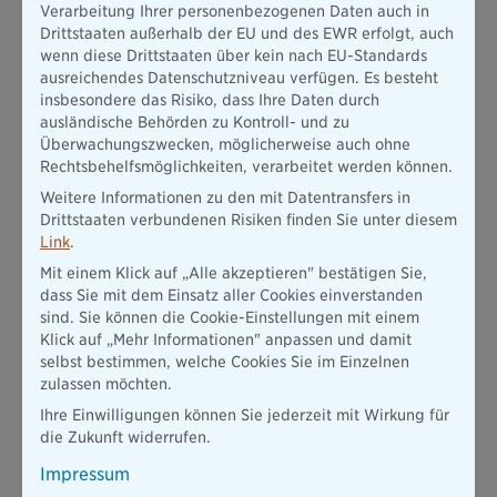
Verarbeitung Ihrer personenbezogenen Daten auch in
Drittstaaten außerhalb der EU und des EWR erfolgt, auch
Schadenfreiheits­rabatt Motorrad: So
wenn diese Drittstaaten über kein nach EU-Standards
ausreichendes Datenschutzniveau verfügen. Es besteht
sparen Sie mit jedem unfallfreien Jahr
insbesondere das Risiko, dass Ihre Daten durch
ausländische Behörden zu Kontroll- und zu
Der Begriff Schadenfreiheitsrabatt beschreibt den
Überwachungszwecken, möglicherweise auch ohne
prozentualen Nachlass, den Versicherer für jede erreichte SF-
Rechtsbehelfsmöglichkeiten, verarbeitet werden können.
Klasse gewähren.
Er ist also die direkte Folge Ihrer
Einstufung. Dieser Rabatt wirkt sich unmittelbar auf den
Weitere Informationen zu den mit Datentransfers in
Versicherungsbeitrag aus und kann über die Jahre eine
Drittstaaten verbundenen Risiken finden Sie unter diesem
erhebliche Summe ausmachen.
Link
.
Ein Rechenbeispiel verdeutlicht die Ersparnis: Angenommen,
Mit einem Klick auf „Alle akzeptieren" bestätigen Sie,
der Grundbeitrag für Ihre Motorrad-Haftpflicht liegt bei 400
dass Sie mit dem Einsatz aller Cookies einverstanden
EUR pro Jahr. In SF 1 zahlen Sie 75 Prozent, also 300 EUR. In
sind. Sie können die Cookie-Einstellungen mit einem
SF 10 sind es nur noch 35 Prozent, also 140 EUR. Und in SF 20
Klick auf „Mehr Informationen" anpassen und damit
lediglich 25 Prozent, also 100 EUR. Über 20 Jahre betrachtet
selbst bestimmen, welche Cookies Sie im Einzelnen
können Sie allein in der Haftpflicht mehrere tausend Euro
zulassen möchten.
sparen.
Ihre Einwilligungen können Sie jederzeit mit Wirkung für
Auch mit
Saisonkennzeichen
sammeln Sie diese Ersparnis.
die Zukunft widerrufen.
Solange
Ihr Motorrad mindestens sechs Monate im Jahr
Impressum
zugelassen ist, wird das Jahr vollständig als unfallfrei