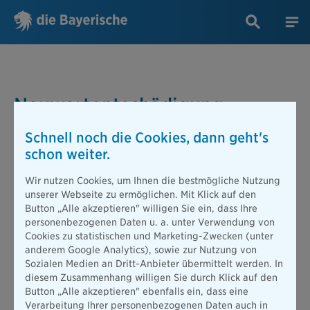
Neuwertentschädigung
Schnell noch die Cookies, dann geht's
schon weiter.
Abhängig von Ihrem ausgewählten Versicherungstarif bietet
Wir nutzen Cookies, um Ihnen die bestmögliche Nutzung
die
Neuwertentschädigung
den Vorteil, dass Sie bei Verlust
unserer Webseite zu ermöglichen. Mit Klick auf den
oder Zerstörung Ihres Fahrzeugs innerhalb festgelegter
Button „Alle akzeptieren" willigen Sie ein, dass Ihre
Zeiträume den vollen Neupreis zurückerstattet bekommen. Mit
personenbezogenen Daten u. a. unter Verwendung von
der
Neuwertentschädigung
sichern Sie sich somit finanziell ab
Cookies zu statistischen und Marketing-Zwecken (unter
und können im Schadensfall den Wertverlust Ihres Fahrzeugs
anderem Google Analytics), sowie zur Nutzung von
minimieren.
Sozialen Medien an Dritt-Anbieter übermittelt werden. In
diesem Zusammenhang willigen Sie durch Klick auf den
Button „Alle akzeptieren" ebenfalls ein, dass eine
Verarbeitung Ihrer personenbezogenen Daten auch in