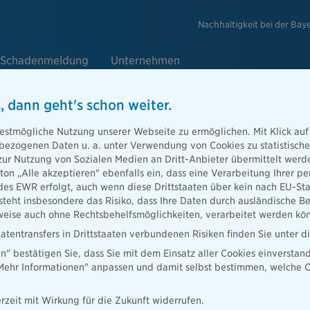
Nachhaltigkeit bei der Bay
Schadenmeldung
Unternehmen
, dann geht's schon weiter.
estmögliche Nutzung unserer Webseite zu ermöglichen. Mit Klick auf
enbezogenen Daten u. a. unter Verwendung von Cookies zu statistisc
zur Nutzung von Sozialen Medien an Dritt-Anbieter übermittelt we
tton „Alle akzeptieren" ebenfalls ein, dass eine Verarbeitung Ihrer
t für uns,
des EWR erfolgt, auch wenn diese Drittstaaten über kein nach EU-S
ce‑ und
teht insbesondere das Risiko, dass Ihre Daten durch ausländische Be
ise auch ohne Rechtsbehelfsmöglichkeiten, verarbeitet werden kö
atentransfers in Drittstaaten verbundenen Risiken finden Sie unter 
en" bestätigen Sie, dass Sie mit dem Einsatz aller Cookies einverstan
„Mehr Informationen" anpassen und damit selbst bestimmen, welche C
rzeit mit Wirkung für die Zukunft widerrufen.