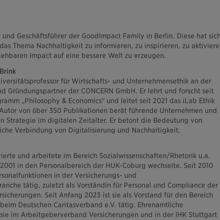
r und Geschäftsführer der GoodImpact Family in Berlin. Diese hat sic
das Thema Nachhaltigkeit zu informieren, zu inspirieren, zu aktivier
iehbaren Impact auf eine bessere Welt zu erzeugen.
 Brink
 Universitätsprofessor für Wirtschafts- und Unternehmensethik an der
und Gründungspartner der CONCERN GmbH. Er lehrt und forscht seit
ramm „Philosophy & Economics“ und leitet seit 2021 das iLab Ethik
utor von über 350 Publikationen berät führende Unternehmen und
n Strategie im digitalen Zeitalter. Er betont die Bedeutung von
eiche Verbindung von Digitalisierung und Nachhaltigkeit.
ierte und arbeitete im Bereich Sozialwissenschaften/Rhetorik u.a.
ie 2001 in den Personalbereich der HUK-Coburg wechselte. Seit 2010
ersonalfunktionen in der Versicherungs- und
ranche tätig, zuletzt als Vorständin für Personal und Compliance der
icherungen. Seit Anfang 2023 ist sie als Vorstand für den Bereich
 beim Deutschen Caritasverband e.V. tätig. Ehrenamtliche
sie im Arbeitgeberverband Versicherungen und in der IHK Stuttgart