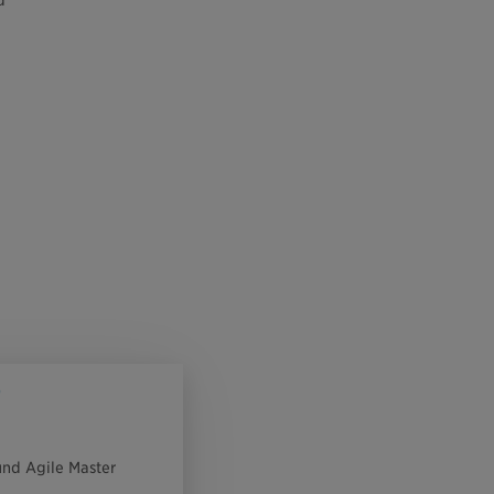
d
r
und Agile Master