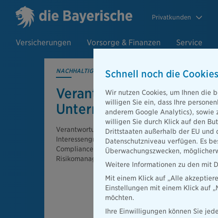
Privatkunden
Versicherungen
Vorsorge & Finanzen
Service
NACHHALTIGKEIT
Schnell noch die Cookies
Verantwortungsvolle
Wir nutzen Cookies, um Ihnen die b
willigen Sie ein, dass Ihre person
Unternehmensführung
anderem Google Analytics), sowie 
willigen Sie durch Klick auf den Bu
Verantwortungsvolle Unternehmensführung bedeute
Drittstaaten außerhalb der EU und 
Interessengruppen einzubeziehen, klare Governan
Datenschutzniveau verfügen. Es bes
Compliance‑Strukturen zu sichern und ESG fest im
Überwachungszwecken, möglicherwe
Risikomanagement zu verankern.
Weitere Informationen zu den mit D
Mit einem Klick auf „Alle akzeptier
Einstellungen mit einem Klick auf 
möchten.
Ihre Einwilligungen können Sie jede