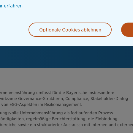
r erfahren
Optionale Cookies ablehnen
ernehmensführung umfasst für die Bayerische insbesondere
 wirksame Governance-Strukturen, Compliance, Stakeholder-Dialog
g von ESG-Aspekten im Risikomanagement.
ungsvolle Unternehmensführung als fortlaufenden Prozess.
tändigkeiten, regelmäßige Berichterstattung, die Einbindung
ereiche sowie ein strukturierter Austausch mit internen und externe