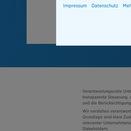
Impressum
Datenschutz
Meh
Verantwortungsvolle Unt
transparente Steuerung,
und die Berücksichtigun
Wir verstehen verantwort
Grundlage sind klare Zus
relevanter Unternehmensb
Stakeholdern.