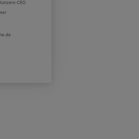
 Konzern-CEO
ner
he.de