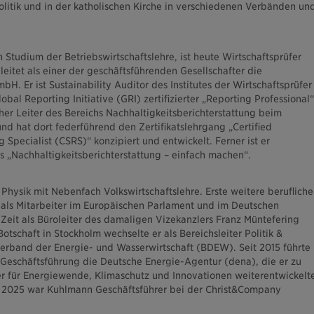
olitik und in der katholischen Kirche in verschiedenen Verbänden un
in Studium der Betriebswirtschaftslehre, ist heute Wirtschaftsprüfer
eitet als einer der geschäftsführenden Gesellschafter die
H. Er ist Sustainability Auditor des Institutes der Wirtschaftsprüfer
bal Reporting Initiative (GRI) zertifizierter „Reporting Professional“
cher Leiter des Bereichs Nachhaltigkeitsberichterstattung beim
nd hat dort federführend den Zertifikatslehrgang „Certified
g Specialist (CSRS)“ konzipiert und entwickelt. Ferner ist er
 „Nachhaltigkeitsberichterstattung – einfach machen“.
Physik mit Nebenfach Volkswirtschaftslehre. Erste weitere berufliche
 als Mitarbeiter im Europäischen Parlament und im Deutschen
Zeit als Büroleiter des damaligen Vizekanzlers Franz Müntefering
tschaft in Stockholm wechselte er als Bereichsleiter Politik &
erband der Energie- und Wasserwirtschaft (BDEW). Seit 2015 führte
r Geschäftsführung die Deutsche Energie-Agentur (dena), die er zu
r für Energiewende, Klimaschutz und Innovationen weiterentwickelte
e 2025 war Kuhlmann Geschäftsführer bei der Christ&Company