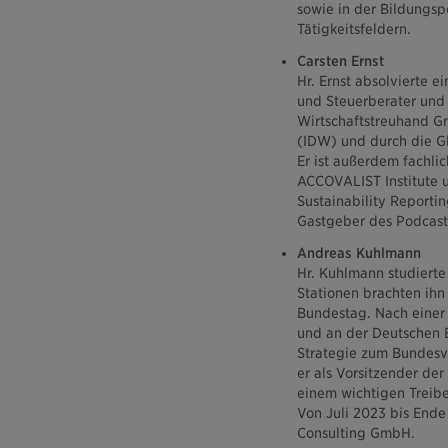
sowie in der Bildungsp
Tätigkeitsfeldern.
Carsten Ernst
Hr. Ernst absolvierte e
und Steuerberater und l
Wirtschaftstreuhand Gmb
(IDW) und durch die Glo
Er ist außerdem fachli
ACCOVALIST Institute u
Sustainability Reportin
Gastgeber des Podcasts
Andreas Kuhlmann
Hr. Kuhlmann studierte 
Stationen brachten ihn
Bundestag. Nach einer 
und an der Deutschen Bo
Strategie zum Bundesv
er als Vorsitzender de
einem wichtigen Treibe
Von Juli 2023 bis End
Consulting GmbH.