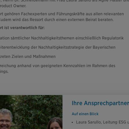
 Herrn Dr. Schneidemann mit Frau Laura Sarullo als Agile Master un
Product Owner.
rt gehören Fachexperten und Führungskräfte aus allen relevanten
Zudem wird das Ressort durch einen externen Beirat beraten.
t ist verantwortlich für:
tion sämtlicher Nachhaltigkeitsthemen einschließlich Regulatorik
terentwicklung der Nachhaltigkeitsstrategie der Bayerischen
kreten Zielen und Maßnahmen
rreichung anhand von geeigneten Kennzahlen im Rahmen des
ings.
Ihre Ansprechpartne
Auf einen Blick
Laura Sarullo, Leitung ESG 