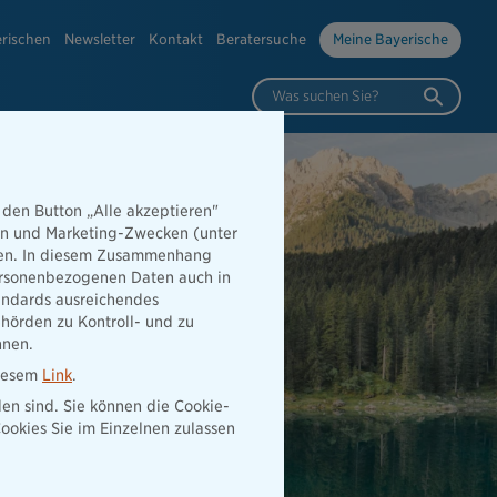
erischen
Newsletter
Kontakt
Beratersuche
Meine Bayerische
Was suchen Sie?
 den Button „Alle akzeptieren"
hen und Marketing-Zwecken (unter
rden. In diesem Zusammenhang
 personenbezogenen Daten auch in
tandards ausreichendes
hörden zu Kontroll- und zu
nnen.
diesem
Link
.
den sind. Sie können die Cookie-
ookies Sie im Einzelnen zulassen