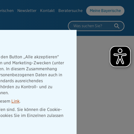
erischen
Newsletter
Kontakt
Beratersuche
Meine Bayerische
Was suchen Sie?
 den Button „Alle akzeptieren"
hen und Marketing-Zwecken (unter
rden. In diesem Zusammenhang
 personenbezogenen Daten auch in
tandards ausreichendes
hörden zu Kontroll- und zu
nnen.
diesem
Link
.
den sind. Sie können die Cookie-
ookies Sie im Einzelnen zulassen
 der Nähe
Vertrag widerrufen