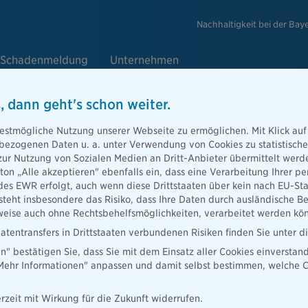
Nachhaltigkeit bei der Bay
Schadenmeldung
Unternehmen
, dann geht's schon weiter.
estmögliche Nutzung unserer Webseite zu ermöglichen. Mit Klick auf
enbezogenen Daten u. a. unter Verwendung von Cookies zu statistisc
zur Nutzung von Sozialen Medien an Dritt-Anbieter übermittelt we
tton „Alle akzeptieren" ebenfalls ein, dass eine Verarbeitung Ihrer
des EWR erfolgt, auch wenn diese Drittstaaten über kein nach EU-S
teht insbesondere das Risiko, dass Ihre Daten durch ausländische Be
ise auch ohne Rechtsbehelfsmöglichkeiten, verarbeitet werden kö
atentransfers in Drittstaaten verbundenen Risiken finden Sie unter 
en" bestätigen Sie, dass Sie mit dem Einsatz aller Cookies einverstan
„Mehr Informationen" anpassen und damit selbst bestimmen, welche C
Presse
Ratgeber
Lob & Kritik
Versicherung in
rzeit mit Wirkung für die Zukunft widerrufen.