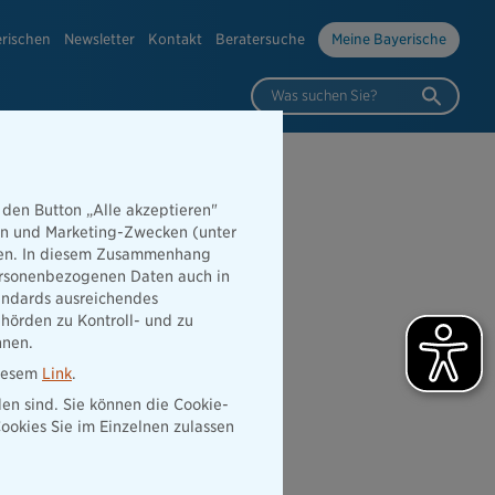
erischen
Newsletter
Kontakt
Beratersuche
Meine Bayerische
Was suchen Sie?
 den Button „Alle akzeptieren"
hen und Marketing-Zwecken (unter
rden. In diesem Zusammenhang
 personenbezogenen Daten auch in
tandards ausreichendes
hörden zu Kontroll- und zu
nnen.
diesem
Link
.
den sind. Sie können die Cookie-
ookies Sie im Einzelnen zulassen