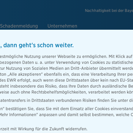
Nachhaltigkeit bei der Bay
Schadenmeldung
Unternehmen
, dann geht's schon weiter.
estmögliche Nutzung unserer Webseite zu ermöglichen. Mit Klick auf
enbezogenen Daten u. a. unter Verwendung von Cookies zu statistisc
zur Nutzung von Sozialen Medien an Dritt-Anbieter übermittelt we
tton „Alle akzeptieren" ebenfalls ein, dass eine Verarbeitung Ihrer
des EWR erfolgt, auch wenn diese Drittstaaten über kein nach EU-S
teht insbesondere das Risiko, dass Ihre Daten durch ausländische Be
ise auch ohne Rechtsbehelfsmöglichkeiten, verarbeitet werden kö
atentransfers in Drittstaaten verbundenen Risiken finden Sie unter 
en" bestätigen Sie, dass Sie mit dem Einsatz aller Cookies einverstan
„Mehr Informationen" anpassen und damit selbst bestimmen, welche C
rzeit mit Wirkung für die Zukunft widerrufen.