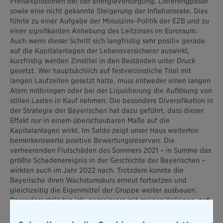
Preisexplosionen bei der Energieversorgung, Lieferengpässe
sowie eine nicht gekannte Steigerung der Inflationsrate. Dies
führte zu einer Aufgabe der Minuszins–Politik der EZB und zu
einer signifikanten Anhebung des Leitzinses im Euroraum.
Auch wenn dieser Schritt sich langfristig sehr positiv gerade
auf die Kapitalanlagen der Lebensversicherer auswirkt,
kurzfristig werden Zinstitel in den Beständen unter Druck
gesetzt. Wer hauptsächlich auf festverzinsliche Titel mit
langen Laufzeiten gesetzt hatte, muss entweder einen langen
Atem mitbringen oder bei der Liquidierung die Auflösung von
stillen Lasten in Kauf nehmen. Die besondere Diversifikation in
der Strategie der Bayerischen hat dazu geführt, dass dieser
Effekt nur in einem überschaubaren Maße auf die
Kapitalanlagen wirkt. Im Saldo zeigt unser Haus weiterhin
bemerkenswerte positive Bewertungsreserven. Die
verheerenden Flutschäden des Sommers 2021 – in Summe das
größte Schadenereignis in der Geschichte der Bayerischen –
wirkten auch im Jahr 2022 nach. Trotzdem konnte die
Bayerische ihren Wachstumskurs erneut fortsetzen und
gleichzeitig die Eigenmittel der Gruppe weiter ausbauen.
Besonders stolz bin ich, gemeinsam mit meinen Kollegen, auf
den Zusammenhalt, den Enthusiasmus sowie das Engagement
all unserer Mitarbeitenden sowie unserer Partnerinnen und