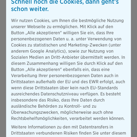
Schnell noch die Cookies, dann geht's
Partner im Vertrieb. Das erfüllt mich mit großer Dankbarkeit“,
schon weiter.
sagt Dr. Herbert Schneidemann, Vorstandsvorsitzender der
Versicherungsgruppe die Bayerische.
Wir nutzen Cookies, um Ihnen die bestmögliche Nutzung
unserer Webseite zu ermöglichen. Mit Klick auf den
„Die Investition in die digitale Transformation wurde 2022
Button „Alle akzeptieren" willigen Sie ein, dass Ihre
weitergeführt und die Etablierung eines neuen Kernsystems
personenbezogenen Daten u. a. unter Verwendung von
für das Kompositgeschäft konnte plangemäß abgeschlossen
Cookies zu statistischen und Marketing-Zwecken (unter
werden. Die Veränderung in eine agile und kundenorientierte
anderem Google Analytics), sowie zur Nutzung von
Organisation wurde weiter vorangetrieben und mit der
Sozialen Medien an Dritt-Anbieter übermittelt werden. In
Umsetzung ab 2023 wurden auch die Verantwortung
diesem Zusammenhang willigen Sie durch Klick auf den
innerhalb der Risikoträger sowie im Vertrieb und der IT
Button „Alle akzeptieren" ebenfalls ein, dass eine
umgesetzt. Der Fokus der Bayerischen liegt ganz auf einer
Verarbeitung Ihrer personenbezogenen Daten auch in
nachhaltigen Ausrichtung und darauf, dass persönliche
Drittstaaten außerhalb der EU und des EWR erfolgt, auch
Beratung mit digitalen Services optimal ergänzt werden. Die
wenn diese Drittstaaten über kein nach EU-Standards
Vertriebsergebnisse 2022 wurden teilweise deutlich
ausreichendes Datenschutzniveau verfügen. Es besteht
gesteigert und haben ein erfreuliches Niveau erreicht. Im Jahr
insbesondere das Risiko, dass Ihre Daten durch
2023 liegt der Fokus weiter auf der Vereinfachung unserer
ausländische Behörden zu Kontroll- und zu
Prozesse und darauf, jedes Geschäftsfeld dauerhaft profitabel
Überwachungszwecken, möglicherweise auch ohne
zu betreiben. Dabei ist die Bayerische offen für
Rechtsbehelfsmöglichkeiten, verarbeitet werden können.
Kooperationen und fokussiert sich auf ihre Kernkompetenzen“,
sagt Martin Gräfer, Mitglied der Vorstände der Bayerischen,
Weitere Informationen zu den mit Datentransfers in
und ergänzt: „Was mich besonders freut, ist, dass wir die
Drittstaaten verbundenen Risiken finden Sie unter diesem