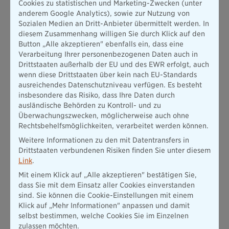
Lebensversicherers zusätzlich die voraussichtliche
Cookies zu statistischen und Marketing-Zwecken (unter
Beitragsstabilität bewertet.
anderem Google Analytics), sowie zur Nutzung von
Sozialen Medien an Dritt-Anbieter übermittelt werden. In
„Diese Bewertung freut uns ganz besonders, da sie beiden
diesem Zusammenhang willigen Sie durch Klick auf den
Gesellschaften, Konzernmutter und Tochter, ein
Button „Alle akzeptieren" ebenfalls ein, dass eine
hervorragendes Ergebnis beschert. Für uns ist es auch einmal
Verarbeitung Ihrer personenbezogenen Daten auch in
mehr der Beleg, dass Finanzstärke nicht, wie häufig vermutet,
Drittstaaten außerhalb der EU und des EWR erfolgt, auch
von der Größe des Unternehmens abhängt, sondern vom
wenn diese Drittstaaten über kein nach EU-Standards
Verhältnis der Erträge zu den Verpflichtungen“, sagt Martin
ausreichendes Datenschutzniveau verfügen. Es besteht
Gräfer, Mitglied der Vorstände der Versicherungsgruppe die
insbesondere das Risiko, dass Ihre Daten durch
Bayerische.
ausländische Behörden zu Kontroll- und zu
Dr. Holger Bartel, Geschäftsführer der RealRate GmbH, erklärt
Überwachungszwecken, möglicherweise auch ohne
aus seiner Sicht das Erfolgsgeheimnis der Bayerischen: „Die
Rechtsbehelfsmöglichkeiten, verarbeitet werden können.
Bayerische ist gleich mit zwei Top-Platzierungen im RealRate-
Weitere Informationen zu den mit Datentransfers in
Ranking der finanzstärksten deutschen Lebensversicherer
Drittstaaten verbundenen Risiken finden Sie unter diesem
2022 vertreten. Die große Stärke der BL die Bayerische
Link
.
Lebensversicherung AG (Platz 4) ist die im Vergleich zum
Marktdurchschnitt außergewöhnlich hohe
Mit einem Klick auf „Alle akzeptieren" bestätigen Sie,
versicherungstechnische Profitabilität. Dies erhöht nicht nur
dass Sie mit dem Einsatz aller Cookies einverstanden
die Finanzstärke der Bayerischen, sondern ermöglicht auch
sind. Sie können die Cookie-Einstellungen mit einem
eine sehr hohe Überschussbeteiligung für die Kunden. Die
Klick auf „Mehr Informationen" anpassen und damit
Bayerische Beamten Lebensversicherung a. G. (Platz 3)
selbst bestimmen, welche Cookies Sie im Einzelnen
profitiert von ihrer hervorragenden Kapitalausstattung durch
zulassen möchten.