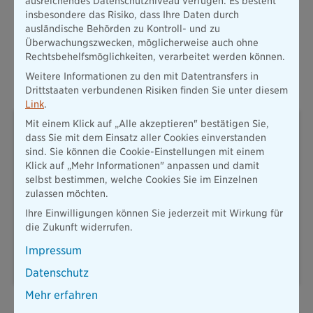
ausreichendes Datenschutzniveau verfügen. Es besteht
Der Beitrag von 9,80 Euro gilt pro Monat und unabhängig von
insbesondere das Risiko, dass Ihre Daten durch
sonstigen Versicherungsprodukten. Eine vorherige
ausländische Behörden zu Kontroll- und zu
Gesundheitsprüfung gibt es nicht. Kinder sind bis 16 Jahre
Überwachungszwecken, möglicherweise auch ohne
kostenfrei mitversichert. Der Tarif kann monatlich gekündigt
Rechtsbehelfsmöglichkeiten, verarbeitet werden können.
werden.
Weitere Informationen zu den mit Datentransfers in
Drittstaaten verbundenen Risiken finden Sie unter diesem
Link
.
Wolfgang Zdral
Mit einem Klick auf „Alle akzeptieren" bestätigen Sie,
dass Sie mit dem Einsatz aller Cookies einverstanden
Pressesprecher
sind. Sie können die Cookie-Einstellungen mit einem
Klick auf „Mehr Informationen" anpassen und damit
selbst bestimmen, welche Cookies Sie im Einzelnen
Thomas-Dehler-Str. 25
81737 München
zulassen möchten.
Ihre Einwilligungen können Sie jederzeit mit Wirkung für
T: 089 / 6787-8258
presse@diebayerische.de
die Zukunft widerrufen.
Impressum
E-Mail senden
Datenschutz
Mehr erfahren