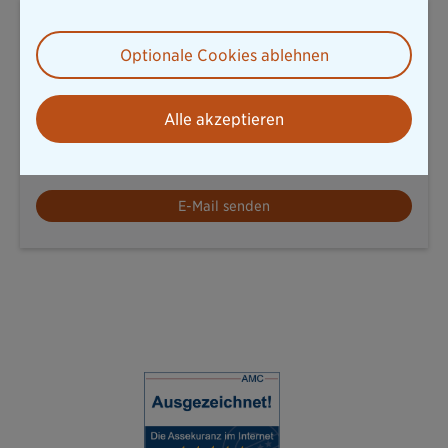
Wolfgang Zdral
Pressesprecher
Optionale Cookies ablehnen
Thomas-Dehler-Str. 25
Alle akzeptieren
81737 München
T: 089 / 6787-8258
presse@diebayerische.de
E-Mail senden