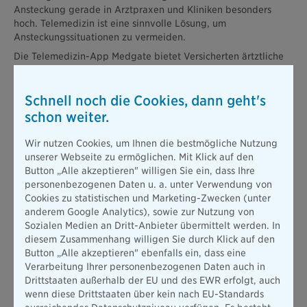
Ansteckung gerade in Arztpraxen und Kliniken besonders
hoch. Telemedizin ist eine sinnvolle Lösung, um
Ansteckungssituationen zu vermeiden.
Die Telemedizin-App Medgate bietet Versicherten ärtztliche
Videotelefonie-Sprechstunden direkt von ihrem Smartphone.
Sie kann auch aus dem Ausland genutzt werden. Kunden
können den Ärzten relevante Fotos und Dokumente über
Schnell noch die Cookies, dann geht's
einen Upload direkt in der App zur Verfügung stellen. Die
schon weiter.
Ärzte stellen bei Bedarf auch Privatrezepte über die App aus.
MediApp-Versicherte können die telemedizinischen
Wir nutzen Cookies, um Ihnen die bestmögliche Nutzung
Leistungen der Medgate-App unbegrenzt in Anspruch
unserer Webseite zu ermöglichen. Mit Klick auf den
nehmen.
Button „Alle akzeptieren" willigen Sie ein, dass Ihre
personenbezogenen Daten u. a. unter Verwendung von
Die Nutzung telemedizinischer Leistungen über die Medgate-
Cookies zu statistischen und Marketing-Zwecken (unter
App ist simpel: Versicherte geben ihre Beschwerden über ihr
anderem Google Analytics), sowie zur Nutzung von
Smartphone in die App ein und erhalten umgehend eine
Sozialen Medien an Dritt-Anbieter übermittelt werden. In
Empfehlung, ob eine Tele-Beratung oder ein persönlicher
diesem Zusammenhang willigen Sie durch Klick auf den
Hausarztbesuch ratsam ist. Bei Bedarf vereinbaren Nutzer
Button „Alle akzeptieren" ebenfalls ein, dass eine
einen Termin in der App und werden im Rahmen einer
Verarbeitung Ihrer personenbezogenen Daten auch in
persönlichen Video-Sprechstunde von einem Facharzt
Drittstaaten außerhalb der EU und des EWR erfolgt, auch
beraten. Auf Basis der Sprechstunde kann der Arzt einen
wenn diese Drittstaaten über kein nach EU-Standards
individuellen Behandlungsplan festlegen.