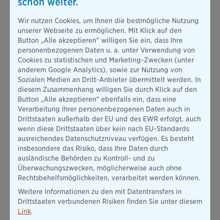
schon weiter.
auszuweisen“, sagt Vorstand Thomas Heigl. „Unsere
diversifizierte Anlagestrategie zahlt sich aus.“
Wir nutzen Cookies, um Ihnen die bestmögliche Nutzung
Die Komposit-Tochter Bayerische Beamten Versicherung AG
unserer Webseite zu ermöglichen. Mit Klick auf den
schaffte bei den gebuchten Brutto-Beitragseinnahmen ein
Button „Alle akzeptieren" willigen Sie ein, dass Ihre
Plus von 15 Prozent auf 156 Millionen Euro. Im Neugeschäft
personenbezogenen Daten u. a. unter Verwendung von
kam die Zahnzusatzversicherung auf einen Zuwachs von 28
Cookies zu statistischen und Marketing-Zwecken (unter
Prozent. Die Kfz-Sparte legte um 18 Prozent zu, SHU um 16
anderem Google Analytics), sowie zur Nutzung von
Prozent.
Sozialen Medien an Dritt-Anbieter übermittelt werden. In
„Die Zahlen zeigen: Das Unternehmen ist auf dem richtigen
diesem Zusammenhang willigen Sie durch Klick auf den
Weg“, sagt Vorstand Martin Gräfer. „Gerade einzigartige
Button „Alle akzeptieren" ebenfalls ein, dass eine
Lösungsansätze für unsere Versicherten, wie der Testsieger
Verarbeitung Ihrer personenbezogenen Daten auch in
Zahnzusatzversicherung, die Meine-eine-Police oder die
Drittstaaten außerhalb der EU und des EWR erfolgt, auch
Dashcam-Kfz-Versicherung finden starken Widerhall am
wenn diese Drittstaaten über kein nach EU-Standards
Markt.“
ausreichendes Datenschutzniveau verfügen. Es besteht
insbesondere das Risiko, dass Ihre Daten durch
Die Ratingagentur Assekurata erteilte der Bayerischen in
ausländische Behörden zu Kontroll- und zu
einem umfangreichen Unternehmensrating zum fünften Mal in
Überwachungszwecken, möglicherweise auch ohne
Folge die Qualitätsnote A+ („sehr gut“). Das Rating erhält die
Rechtsbehelfsmöglichkeiten, verarbeitet werden können.
Neue Bayerische Beamten Lebensversicherung AG. Das
Spitzenauszeichnung „sehr gut“ erzielte die Bayerische
Weitere Informationen zu den mit Datentransfers in
jeweils in den vier Teilkategorien Sicherheit, Erfolg,
Drittstaaten verbundenen Risiken finden Sie unter diesem
Kundenorientierung und Wachstum.
Link
.