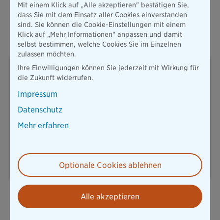
Details zu den Geschäftszahlen der Versicherungsgruppe die
Mit einem Klick auf „Alle akzeptieren" bestätigen Sie,
Bayerische werden auf der Bilanzpressekonferenz am 14. Mai
dass Sie mit dem Einsatz aller Cookies einverstanden
2020 in München bekanntgegeben.
sind. Sie können die Cookie-Einstellungen mit einem
Klick auf „Mehr Informationen" anpassen und damit
selbst bestimmen, welche Cookies Sie im Einzelnen
zulassen möchten.
Wolfgang Zdral
Ihre Einwilligungen können Sie jederzeit mit Wirkung für
Pressesprecher
die Zukunft widerrufen.
Impressum
Thomas-Dehler-Str. 25
Datenschutz
81737 München
Mehr erfahren
T: 089 / 6787-8258
presse@diebayerische.de
E-Mail senden
Optionale Cookies ablehnen
Alle akzeptieren