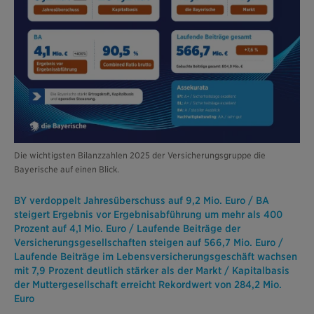
Die wichtigsten Bilanzzahlen 2025 der Versicherungsgruppe die
Bayerische auf einen Blick.
BY verdoppelt Jahresüberschuss auf 9,2 Mio. Euro / BA
steigert Ergebnis vor Ergebnisabführung um mehr als 400
Prozent auf 4,1 Mio. Euro / Laufende Beiträge der
Versicherungsgesellschaften steigen auf 566,7 Mio. Euro /
Laufende Beiträge im Lebensversicherungsgeschäft wachsen
mit 7,9 Prozent deutlich stärker als der Markt / Kapitalbasis
der Muttergesellschaft erreicht Rekordwert von 284,2 Mio.
Euro