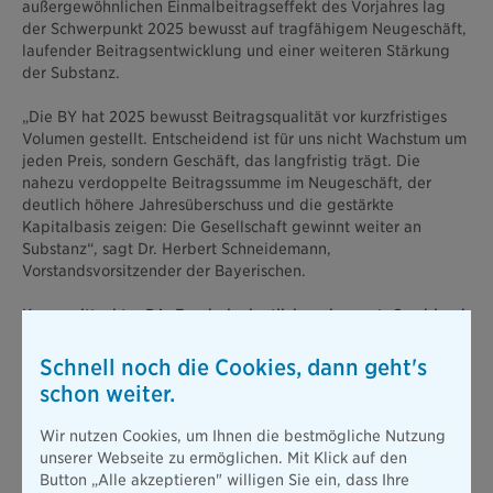
außergewöhnlichen Einmalbeitragseffekt des Vorjahres lag
der Schwerpunkt 2025 bewusst auf tragfähigem Neugeschäft,
laufender Beitragsentwicklung und einer weiteren Stärkung
der Substanz.
„Die BY hat 2025 bewusst Beitragsqualität vor kurzfristiges
Volumen gestellt. Entscheidend ist für uns nicht Wachstum um
jeden Preis, sondern Geschäft, das langfristig trägt. Die
nahezu verdoppelte Beitragssumme im Neugeschäft, der
deutlich höhere Jahresüberschuss und die gestärkte
Kapitalbasis zeigen: Die Gesellschaft gewinnt weiter an
Substanz“, sagt Dr. Herbert Schneidemann,
Vorstandsvorsitzender der Bayerischen.
Komposittochter BA: Ergebnis deutlich verbessert, Combined
Ratio bei 90,5 Prozent
Schnell noch die Cookies, dann geht's
Der Kompositversicherer BA steigerte sein Ergebnis vor
schon weiter.
Ergebnisabführung um mehr als 400 Prozent auf 4,1 Mio. Euro.
Die Combined Ratio brutto sank infolge konsequenter
Wir nutzen Cookies, um Ihnen die bestmögliche Nutzung
Portfoliosteuerung und eines günstigen Schadenumfelds auf
unserer Webseite zu ermöglichen. Mit Klick auf den
90,5 Prozent. Gleichzeitig wuchsen die gebuchten Beiträge
Button „Alle akzeptieren" willigen Sie ein, dass Ihre
um rund 7 Prozent auf 251 Mio. Euro. Damit entwickelte sich