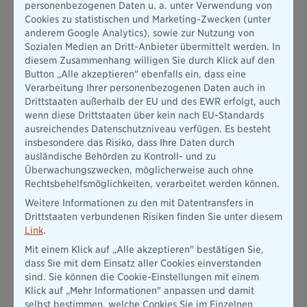
personenbezogenen Daten u. a. unter Verwendung von
das Beitragswachstum in etwa auf dem Niveau des Schaden-
Cookies zu statistischen und Marketing-Zwecken (unter
und Unfallversicherungsmarkts. Die BA hat damit Profitabilität
anderem Google Analytics), sowie zur Nutzung von
und Wachstum gleichermaßen verbessert.
Sozialen Medien an Dritt-Anbieter übermittelt werden. In
diesem Zusammenhang willigen Sie durch Klick auf den
Strategisch setzt die BA auf selektives, profitables Wachstum
Button „Alle akzeptieren" ebenfalls ein, dass eine
und zielgruppenspezifische Lösungen. Das Produkt
Verarbeitung Ihrer personenbezogenen Daten auch in
PrimeHome samt Präventionsstrategie wird am Markt bereits
Drittstaaten außerhalb der EU und des EWR erfolgt, auch
sehr gut angenommen.
wenn diese Drittstaaten über kein nach EU-Standards
ausreichendes Datenschutzniveau verfügen. Es besteht
„Die BA hat ihre operative Ertragskraft deutlich verbessert
insbesondere das Risiko, dass Ihre Daten durch
und gleichzeitig Wachstum erzielt. Das ist kein Zufall, sondern
ausländische Behörden zu Kontroll- und zu
das Ergebnis jahrelanger Arbeit an Portfolio, Prozessen und
Überwachungszwecken, möglicherweise auch ohne
Steuerung. Eine Combined Ratio von 90,5 Prozent zeigt, dass
Rechtsbehelfsmöglichkeiten, verarbeitet werden können.
unser Kompositgeschäft heute deutlich robuster aufgestellt
Weitere Informationen zu den mit Datentransfers in
ist“, sagt Martin Gräfer, Vorstandsvorsitzender der BA.
Drittstaaten verbundenen Risiken finden Sie unter diesem
Link
.
Lebentochter BL: Höhere Beiträge, stärkere Kapitalbasis,
planmäßiger Umbau des Vorsorgegeschäfts
Mit einem Klick auf „Alle akzeptieren" bestätigen Sie,
dass Sie mit dem Einsatz aller Cookies einverstanden
Die BL die Bayerische Lebensversicherung AG steht 2025 für
sind. Sie können die Cookie-Einstellungen mit einem
den planmäßigen Umbau des Lebensversicherungsgeschäfts.
Klick auf „Mehr Informationen" anpassen und damit
Die gebuchten Bruttobeiträge stiegen auf 420,9 Mio. Euro
selbst bestimmen, welche Cookies Sie im Einzelnen