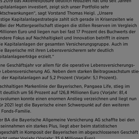
s 2019 das Aktienexposure deutlich reduziert hat und seit Jahren
apitalanlagen investiert,
zeigt sich unser Portfolio sehr
rktschwankungen“, sagt Vorstand Thomas Heigl. „Unsere
tige Kapitalanlagestrategie zahlt sich gerade in Krisenzeiten wie
 Bei der Muttergesellschaft stiegen die stillen Reserven im Vergleich
illionen Euro und liegen nun bei fast 17 Prozent des Buchwerts der
ndere Fokus auf Nachhaltigkeit und Innovation betrifft in einem
e Kapitalanlagen der gesamten Versicherungsgruppe. Auch im
e Bayerische mit ihren Lebensversicherern sehr deutlich
italanlageerträge erzielt.“
ene Geschäftsjahr vor allem für die operative Lebensversicherungs-
he Lebensversicherung AG. Neben dem starken Beitragswachstum stie
der Kapitalanlagen auf 5,2 Prozent (Vorjahr: 5,1 Prozent).
chhaltigen Markenlinie der Bayerischen, Pangaea Life, stieg im
deutlich um 56 Prozent auf 126,8 Millionen Euro (Vorjahr: 81,4
dsvolumen konnte einen enormen Anstieg verzeichnen und liegt nun
Für 2021 legt die Bayerische einen Schwerpunkt auf den weiteren
 Fonds-Familie.
r BA die Bayerische Allgemeine Versicherung AG schaffte bei den
einnahmen ein starkes Plus, liegt aber beim statistischen
ugeschäft in Komposit der Bayerischen im abgeschlossenen Geschäft
icht unter Vorjahr (Vorjahr: 35,6 Millionen Euro).