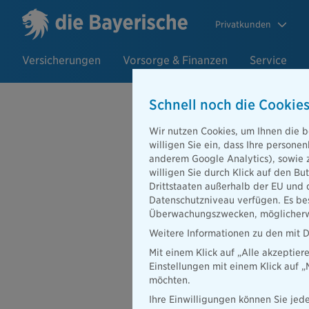
Privatkunden
Versicherungen
Vorsorge & Finanzen
Service
Schnell noch die Cookies
Wir nutzen Cookies, um Ihnen die b
28.01.2021
willigen Sie ein, dass Ihre person
Die Bayerisc
anderem Google Analytics), sowie 
willigen Sie durch Klick auf den Bu
Ausnahmeja
Drittstaaten außerhalb der EU und 
Datenschutzniveau verfügen. Es bes
Überwachungszwecken, möglicherwe
Weitere Informationen zu den mit D
Mit einem Klick auf „Alle akzeptier
Das Geschäftsjahr 2020 ve
Einstellungen mit einem Klick auf 
stieg um rund 10 Prozent
möchten.
2021 die Millionen Marke
gebuchten Beiträge um 23
Ihre Einwilligungen können Sie jede
BA die Bayerische Allgem