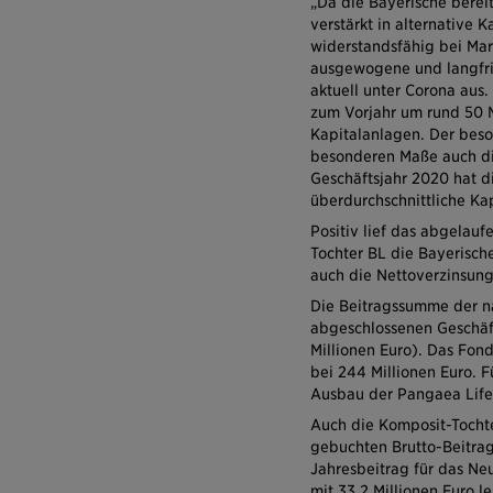
„Da die Bayerische bereit
verstärkt in alternative K
widerstandsfähig bei Ma
ausgewogene und langfris
aktuell unter Corona aus.
zum Vorjahr um rund 50 M
Kapitalanlagen. Der beso
besonderen Maße auch di
Geschäftsjahr 2020 hat di
überdurchschnittliche Kap
Positiv lief das abgelauf
Tochter BL die Bayerisc
auch die Nettoverzinsung 
Die Beitragssumme der na
abgeschlossenen Geschäft 
Millionen Euro). Das Fon
bei 244 Millionen Euro. 
Ausbau der Pangaea Life
Auch die Komposit-Tochte
gebuchten Brutto-Beitrags
Jahresbeitrag für das Ne
mit 33,2 Millionen Euro le