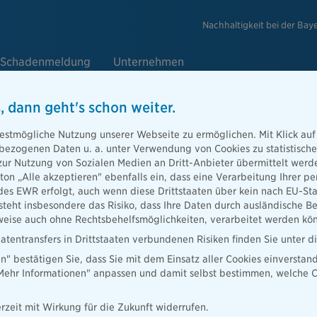
Nachhaltigkeit bei der Bay
Schadenmeldung
Unternehmen
, dann geht's schon weiter.
estmögliche Nutzung unserer Webseite zu ermöglichen. Mit Klick auf
enbezogenen Daten u. a. unter Verwendung von Cookies zu statistisc
he zeigt unternehmerische Resilie
zur Nutzung von Sozialen Medien an Dritt-Anbieter übermittelt we
tton „Alle akzeptieren" ebenfalls ein, dass eine Verarbeitung Ihrer
hr 2020
des EWR erfolgt, auch wenn diese Drittstaaten über kein nach EU-S
teht insbesondere das Risiko, dass Ihre Daten durch ausländische Be
ise auch ohne Rechtsbehelfsmöglichkeiten, verarbeitet werden kö
atentransfers in Drittstaaten verbundenen Risiken finden Sie unter 
en" bestätigen Sie, dass Sie mit dem Einsatz aller Cookies einverstan
rlief trotz der Corona-Krise sehr erfolgreich: Die Anzahl der Kunden
„Mehr Informationen" anpassen und damit selbst bestimmen, welche C
 auf 990.000 an und erreicht vermutlich im Laufe des ersten Quartals
. Bei der BL die Bayerische Lebensversicherung AG stiegen die
 Prozent von 275 Millionen Euro auf 338 Millionen Euro und bei der
rzeit mit Wirkung für die Zukunft widerrufen.
eine Versicherung AG um 14 Prozent von 156 Millionen Euro auf 178