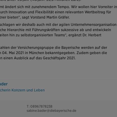
amt ändert sich mit zunehmendem Tempo. Wir wollen hier Vorreiter in
rch Innovation und Flexibilität einen relevanten Wertbeitrag für
ner bieten“, sagt Vorstand Martin Gräfer.
chlagen wir deshalb auch mit der agilen Unternehmensorganisation
sche Hierarchie mit Führungskräften sukzessive ab und entwickeln
iten hin zu selbstorganisierten Teams“, ergänzt Dr. Herbert
zahlen der Versicherungsgruppe die Bayerische werden auf der
m 04. Mai 2021 in München bekanntgegeben. Zudem geben die
n einen Ausblick auf das Geschäftsjahr 2021.
ader
echerin Konzern und Leben
T: 08967878238
sabine.bader@diebayerische.de