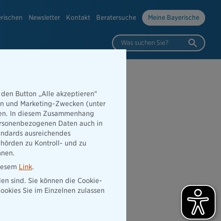
erischen
Newsletter
Kontakt
Beratersuche
Meine Bayerische
Was suchen Sie?
 den Button „Alle akzeptieren"
hen und Marketing-Zwecken (unter
nz im
rden. In diesem Zusammenhang
 personenbezogenen Daten auch in
tandards ausreichendes
hörden zu Kontroll- und zu
nnen.
diesem
Link
.
den sind. Sie können die Cookie-
ookies Sie im Einzelnen zulassen