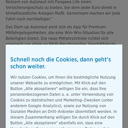
Nutzern von Autonaut mit Pangaea Life einen
Versicherungsschutz zu bieten, bei dem jeder Euro direkt in
klimafreundliche Anlagen fließt. Gemeinsam machen wir jede
Fahrt noch nachhaltiger.“
Das Start-up Autonaut sieht sich als App für Premium-
Mitfahrgelegenheiten, die eine Win-Win-Situation für alle
Beteiligten bietet. Die neue Mitfahrzentrale richtet sich
einerseits vor allem an PKW-Berufspendler, Geschäftsleute
und ältere Menschen, die längere und anstrengende
Fahrtzeiten lieber zum Arbeiten, Entspannen oder Lesen
Schnell noch die Cookies, dann geht's
nutzen möchten, ihr Auto aber am Zielort benötigen. Zum
schon weiter.
anderen ist die App für jüngere Leute ohne eigenes Auto
ideal, die schnell, bequem und möglichst günstig reisen
Wir nutzen Cookies, um Ihnen die bestmögliche Nutzung
möchten.
unserer Webseite zu ermöglichen. Mit Klick auf den
So funktioniert die Autonaut-App: Der Fahrzeuglenker, der
Button „Alle akzeptieren" willigen Sie ein, dass Ihre
über die entsprechende Fahrqualifikation verfügt, bezahlt
personenbezogenen Daten u. a. unter Verwendung von
eine geringe Vermittlungsgebühr im einstelligen Euro-Bereich
Cookies zu statistischen und Marketing-Zwecken (unter
an Autonaut. Damit der Autobesitzer seinem Mitfahrer den
anderem Google Analytics), sowie zur Nutzung von
Fahrersitz ohne Bedenken überlassen kann, bucht er
Sozialen Medien an Dritt-Anbieter übermittelt werden. In
automatisch vor Fahrtantritt über die Autonaut-App eine
diesem Zusammenhang willigen Sie durch Klick auf den
Drittfahrerschutz-Kurzzeitversicherung für die geplante
Button „Alle akzeptieren" ebenfalls ein, dass eine
gemeinsame Strecke. Der Drittfahrerschutz von Pangaea Life