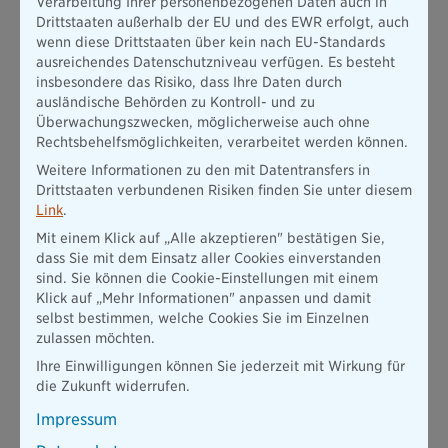
Verarbeitung Ihrer personenbezogenen Daten auch in
übernimmt im Schadensfall die zu zahlenden Vertragsstrafen
Drittstaaten außerhalb der EU und des EWR erfolgt, auch
und Beitragsnachforderungen sowie die Selbstbeteiligung des
wenn diese Drittstaaten über kein nach EU-Standards
Autobesitzers. Die Versicherung wird über eine digitale API
ausreichendes Datenschutzniveau verfügen. Es besteht
Schnittstelle aktiviert und bezahlt. Schon kann die
insbesondere das Risiko, dass Ihre Daten durch
gemeinsame Fahrt ans Ziel beginnen.
ausländische Behörden zu Kontroll- und zu
Fahrzeuglenker und Autobesitzer bewerten sich nach jeder
Überwachungszwecken, möglicherweise auch ohne
Fahrt gegenseitig, um ein Höchstmaß an Sicherheit und
Rechtsbehelfsmöglichkeiten, verarbeitet werden können.
Transparenz sicherzustellen. Da jede Fahrtstrecke samt
Weitere Informationen zu den mit Datentransfers in
Kilometeranzahl in der App vorliegt, kann Pangaea Life den
Drittstaaten verbundenen Risiken finden Sie unter diesem
anfallenden CO2-Ausstoß individuell berechnen und plant
Link
.
alle Emissionen im Anschluss durch die Förderung
Mit einem Klick auf „Alle akzeptieren" bestätigen Sie,
klimafreundlicher Projekte kompensieren zu lassen.
dass Sie mit dem Einsatz aller Cookies einverstanden
Durch den einfachen aber wirkungsvollen Rollentausch sowie
sind. Sie können die Cookie-Einstellungen mit einem
die Einbeziehung neuer, bisher nicht angesprochener
Klick auf „Mehr Informationen" anpassen und damit
Zielgruppen, ermöglicht es Autonaut, den potentiellen Markt
selbst bestimmen, welche Cookies Sie im Einzelnen
von Mitfahrgelegenheiten um ein Vielfaches zu vergrößern.
zulassen möchten.
Pangaea Life und Autonaut haben dabei das gemeinsame
Ihre Einwilligungen können Sie jederzeit mit Wirkung für
Ziel, den Besetzungsgrad aller PKWs zu erhöhen, Ressourcen
die Zukunft widerrufen.
optimal einzusetzen und somit den Pro-Kopf CO2-Verbrauch
im Straßenverkehr nachhaltig und messbar zu senken. Damit
Impressum
möchten beide Partner einen relevanten Beitrag für Umwelt,