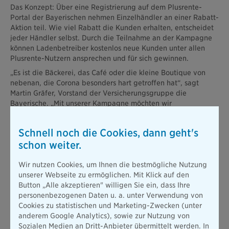
Das Konzept: Über eine Registrierung auf dem Plusrente-
Portal der Bayerischen nehmen Einzelhändler an einer Rabatt-
Aktion teil. Wie viel Rabatt die Kunden erhalten, entscheidet
jeder Händler selbst. Durch die Teilnahme an der Kampagne
können Ladenbetreiber kostenlos neue Kunden unter allen
Plusrente-Nutzern ansprechen und für sich gewinnen.
„Es ist die Bäckerei, das Café oder die kleine Boutique von
nebenan, die Corona besonders hart getroffen hat“, sagt
Martin Gräfer, Vorstand der Versicherungsgruppe die
Bayerische. „Mit unserer Kampagne möchten wir
Einzelhändlern wieder auf die Beine helfen. Denn sie machen
unsere Städte und Gemeinden lebenswert“.
Schnell noch die Cookies, dann geht's
Kunden finden alle Händler der Kampagne „Shoppen Sie
schon weiter.
regional“ über eine Postleitzahl-Suche auf der Webseite der
Plusrente. Um den jeweils gewährten Sofortrabatt auf ihren
Wir nutzen Cookies, um Ihnen die bestmögliche Nutzung
Einkauf zu erhalten, zeigen sie vor Ort einfach ihre Plusrente-
unserer Webseite zu ermöglichen. Mit Klick auf den
Karte vor.
Button „Alle akzeptieren" willigen Sie ein, dass Ihre
Die Plusrente ist die Cashback-Rente der Bayerischen. Kunden
personenbezogenen Daten u. a. unter Verwendung von
shoppen online bei über 1.200 Shops und stocken mit jedem
Cookies zu statistischen und Marketing-Zwecken (unter
Kauf ihre Rente auf. Ein bestimmter Prozentsatz des
anderem Google Analytics), sowie zur Nutzung von
Einkaufswerts fließt als Cashback-Gutschrift direkt auf das
Sozialen Medien an Dritt-Anbieter übermittelt werden. In