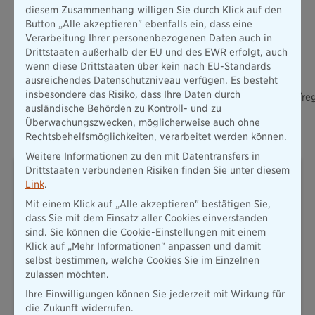
Plusrente-Konto. Ab einem Mindestguthaben von 50 Euro
diesem Zusammenhang willigen Sie durch Klick auf den
gehen die Gutschriften automatisch auf den individuellen
Button „Alle akzeptieren" ebenfalls ein, dass eine
Altersvorsorge-Vertrag über.
Verarbeitung Ihrer personenbezogenen Daten auch in
Drittstaaten außerhalb der EU und des EWR erfolgt, auch
Stationäre Einzelhändler können sich über ihren
wenn diese Drittstaaten über kein nach EU-Standards
Versicherungsvermittler oder auf folgender Webseite für die
ausreichendes Datenschutzniveau verfügen. Es besteht
Kampagne „Shoppen Sie regional“
insbesondere das Risiko, dass Ihre Daten durch
registrieren: https://www.diebayerische.de/kampagnenseiten/reg
ausländische Behörden zu Kontroll- und zu
shoppen-plusrente/
Überwachungszwecken, möglicherweise auch ohne
Rechtsbehelfsmöglichkeiten, verarbeitet werden können.
Weitere Informationen zu den mit Datentransfers in
Wolfgang Zdral
Drittstaaten verbundenen Risiken finden Sie unter diesem
Link
.
Pressesprecher
Mit einem Klick auf „Alle akzeptieren" bestätigen Sie,
dass Sie mit dem Einsatz aller Cookies einverstanden
Thomas-Dehler-Str. 25
sind. Sie können die Cookie-Einstellungen mit einem
81737 München
Klick auf „Mehr Informationen" anpassen und damit
selbst bestimmen, welche Cookies Sie im Einzelnen
T: 089 / 6787-8258
zulassen möchten.
presse@diebayerische.de
Ihre Einwilligungen können Sie jederzeit mit Wirkung für
E-Mail senden
die Zukunft widerrufen.