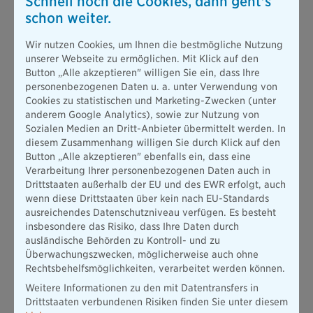
Schnell noch die Cookies, dann geht's
Swiss Life, MEAG und zuletzt die Münchener Verein
schon weiter.
Versicherungsgruppe, wo er als Fachbereichsleiter
Rechnungswesen wesentliche Modernisierungsschritte
Wir nutzen Cookies, um Ihnen die bestmögliche Nutzung
verantwortete, darunter der Neuaufbau des Asset-Liability-
unserer Webseite zu ermöglichen. Mit Klick auf den
Managements, die Einführung eines neuen
Button „Alle akzeptieren" willigen Sie ein, dass Ihre
Kapitalanlagensystems sowie die organisatorische
personenbezogenen Daten u. a. unter Verwendung von
Weiterentwicklung des gesamten Finanzbereichs.
Cookies zu statistischen und Marketing-Zwecken (unter
Mit diesem Profil übernimmt er ein Ressort, das in einer Phase
anderem Google Analytics), sowie zur Nutzung von
hoher regulatorischer Anforderungen, veränderter
Sozialen Medien an Dritt-Anbieter übermittelt werden. In
Zinslandschaften und wachsender Nachfrage nach
diesem Zusammenhang willigen Sie durch Klick auf den
transparenter Kapitalsteuerung eine zentrale Rolle spielt.
Button „Alle akzeptieren" ebenfalls ein, dass eine
Verarbeitung Ihrer personenbezogenen Daten auch in
„Wir freuen uns sehr, dass wir mit Michael Scheriau eine
Drittstaaten außerhalb der EU und des EWR erfolgt, auch
Führungspersönlichkeit gewinnen konnten, die tiefes
wenn diese Drittstaaten über kein nach EU-Standards
Fachwissen mit strategischem Blick und moderner
ausreichendes Datenschutzniveau verfügen. Es besteht
Steuerungslogik verbindet. Die Bayerische wächst,
insbesondere das Risiko, dass Ihre Daten durch
digitalisiert sich und stärkt ihre Position in einem
ausländische Behörden zu Kontroll- und zu
anspruchsvollen Marktumfeld. Diese Entwicklung braucht ein
Überwachungszwecken, möglicherweise auch ohne
Finanzressort, das Stabilität gibt, Prioritäten setzt und
Rechtsbehelfsmöglichkeiten, verarbeitet werden können.
gleichzeitig Impulse für Innovationen liefert. Genau dafür
steht Michael Scheriau“, sagt Prof. Dr. Alexander Hemmelrath,
Weitere Informationen zu den mit Datentransfers in
Aufsichtsratsvorsitzender der Bayerischen.
Drittstaaten verbundenen Risiken finden Sie unter diesem