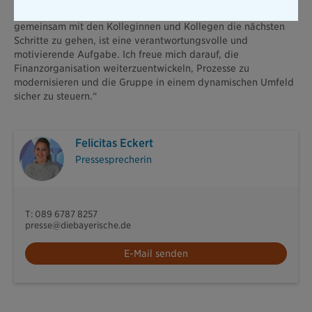
auch aus Sicht der Steuerung. Auf diese Basis aufzubauen und
gemeinsam mit den Kolleginnen und Kollegen die nächsten
Schritte zu gehen, ist eine verantwortungsvolle und
motivierende Aufgabe. Ich freue mich darauf, die
Finanzorganisation weiterzuentwickeln, Prozesse zu
modernisieren und die Gruppe in einem dynamischen Umfeld
sicher zu steuern.“
Felicitas Eckert
Pressesprecherin
T: 089 6787 8257
presse@diebayerische.de
E-Mail senden