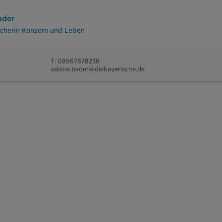
ader
echerin Konzern und Leben
T: 08967878238
sabine.bader@diebayerische.de