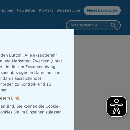
erischen
Newsletter
Kontakt
Beratersuche
Meine Bayerische
Was suchen Sie?
 den Button „Alle akzeptieren"
hen und Marketing-Zwecken (unter
der
rden. In diesem Zusammenhang
 personenbezogenen Daten auch in
tandards ausreichendes
hörden zu Kontroll- und zu
nnen.
diesem
Link
.
den sind. Sie können die Cookie-
ookies Sie im Einzelnen zulassen