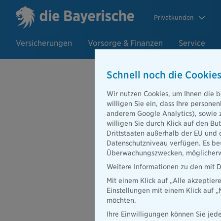
Privatkunden
Versicherungen
Vorsorge & Finanzen
Service
Schnell noch die Cookies
Wir nutzen Cookies, um Ihnen die b
05.11.2021
willigen Sie ein, dass Ihre person
Neues Mitgli
anderem Google Analytics), sowie 
willigen Sie durch Klick auf den Bu
Deutschen M
Drittstaaten außerhalb der EU und 
Datenschutzniveau verfügen. Es bes
Überwachungszwecken, möglicherwe
Weitere Informationen zu den mit D
Mit einem Klick auf „Alle akzeptier
Der Förderverein der De
Einstellungen mit einem Klick auf 
Vertriebsvorstand der Si
möchten.
Die kürzlich stattgefund
Ihre Einwilligungen können Sie jede
neuen 2. Beisitzenden in