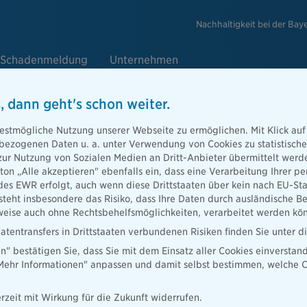
Nachhaltigkeit bei der Bay
Schadenmeldung
Unternehmen
, dann geht's schon weiter.
estmögliche Nutzung unserer Webseite zu ermöglichen. Mit Klick auf
enbezogenen Daten u. a. unter Verwendung von Cookies zu statistisc
ed im Vorstand des Fördervereins 
zur Nutzung von Sozialen Medien an Dritt-Anbieter übermittelt we
tton „Alle akzeptieren" ebenfalls ein, dass eine Verarbeitung Ihrer
akler Akademie
des EWR erfolgt, auch wenn diese Drittstaaten über kein nach EU-S
teht insbesondere das Risiko, dass Ihre Daten durch ausländische Be
ise auch ohne Rechtsbehelfsmöglichkeiten, verarbeitet werden kö
atentransfers in Drittstaaten verbundenen Risiken finden Sie unter 
en" bestätigen Sie, dass Sie mit dem Einsatz aller Cookies einverstan
utschen Makler Akademie (DMA) begrüßt mit Torsten Uhlig,
„Mehr Informationen" anpassen und damit selbst bestimmen, welche C
gnal Iduna Gruppe, ein neues Vorstandsmitglied.
ene Mittgliederversammlung wählte Torsten Uhlig einstimmig zum
rzeit mit Wirkung für die Zukunft widerrufen.
nerhalb des Vorstandes des Fördervereins.