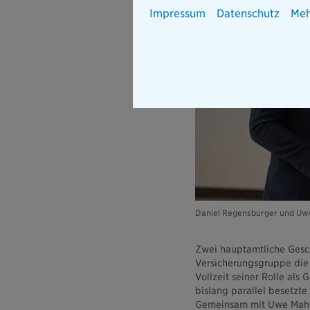
Impressum
Datenschutz
Meh
Daniel Regensburger und Uw
Zwei hauptamtliche Gesch
Versicherungsgruppe die
Vollzeit seiner Rolle als
bislang parallel besetzte
Gemeinsam mit Uwe Mahrt