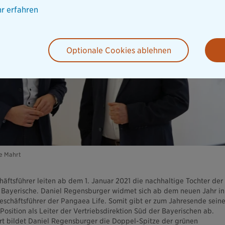
r erfahren
Optionale Cookies ablehnen
e Mahrt
äftsführer leiten ab dem 1. Januar 2021 die nachhaltige Tochter der
 Bayerische. Daniel Regensburger widmet sich ab dem neuen Jahr in
 Geschäftsführer der Pangaea Life. Somit gibt er zum Jahresende sein
 Position als Leiter der Vertriebsdirektion Süd der Bayerischen ab.
 bildet Daniel Regensburger die Doppel-Spitze der grünen