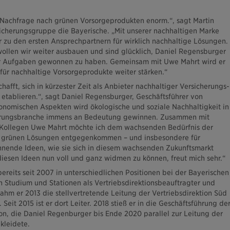
 Nachfrage nach grünen Vorsorgeprodukten enorm.“, sagt Martin
sicherungsgruppe die Bayerische. „Mit unserer nachhaltigen Marke
 zu den ersten Ansprechpartnern für wirklich nachhaltige Lösungen.
wollen wir weiter ausbauen und sind glücklich, Daniel Regensburger
er Aufgaben gewonnen zu haben. Gemeinsam mit Uwe Mahrt wird er
für nachhaltige Vorsorgeprodukte weiter stärken.“
hafft, sich in kürzester Zeit als Anbieter nachhaltiger Versicherungs-
etablieren.“, sagt Daniel Regensburger, Geschäftsführer von
nomischen Aspekten wird ökologische und soziale Nachhaltigkeit in
herungsbranche immens an Bedeutung gewinnen. Zusammen mit
Kollegen Uwe Mahrt möchte ich dem wachsenden Bedürfnis der
 grünen Lösungen entgegenkommen – und insbesondere für
nnende Ideen, wie sie sich in diesem wachsenden Zukunftsmarkt
diesen Ideen nun voll und ganz widmen zu können, freut mich sehr.“
ereits seit 2007 in unterschiedlichen Positionen bei der Bayerischen
n Studium und Stationen als Vertriebsdirektionsbeauftragter und
ahm er 2013 die stellvertretende Leitung der Vertriebsdirektion Süd
Seit 2015 ist er dort Leiter. 2018 stieß er in die Geschäftsführung de
ion, die Daniel Regenburger bis Ende 2020 parallel zur Leitung der
kleidete.