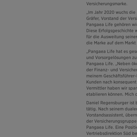
Versicherungsmarke.
„Im Jahr 2020 wuchs die
Gräfer, Vorstand der Ver
Pangaea Life gehören wir
Diese Erfolgsgeschichte 
für die Ausweitung sein
die Marke auf dem Markt 
„Pangaea Life hat es gesc
und Vorsorgelösungen zu 
Pangaea Life. „Neben öko
der Finanz- und Versic
meinem Geschäftsführer-
Kunden nach konsequent
Vermittler haben wir spa
etablieren können. Mich 
Daniel Regensburger ist b
tätig. Nach seinem duale
Vorstandsassistent, übern
der Versicherungsgruppe. 
Pangaea Life. Eine Posit
Vertriebsdirektion Süd be