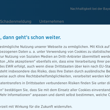
Nachhaltigkeit bei der Bay
Schadenmeldung
Unternehmen
, dann geht's schon weiter.
estmögliche Nutzung unserer Webseite zu ermöglichen. Mit Klick auf
enbezogenen Daten u. a. unter Verwendung von Cookies zu statistisc
 Neues Geschäftsführer-Duo bei Pa
zur Nutzung von Sozialen Medien an Dritt-Anbieter übermittelt we
tton „Alle akzeptieren" ebenfalls ein, dass eine Verarbeitung Ihrer
des EWR erfolgt, auch wenn diese Drittstaaten über kein nach EU-S
teht insbesondere das Risiko, dass Ihre Daten durch ausländische Be
ise auch ohne Rechtsbehelfsmöglichkeiten, verarbeitet werden kö
atentransfers in Drittstaaten verbundenen Risiken finden Sie unter 
en" bestätigen Sie, dass Sie mit dem Einsatz aller Cookies einverstan
„Mehr Informationen" anpassen und damit selbst bestimmen, welche C
rzeit mit Wirkung für die Zukunft widerrufen.