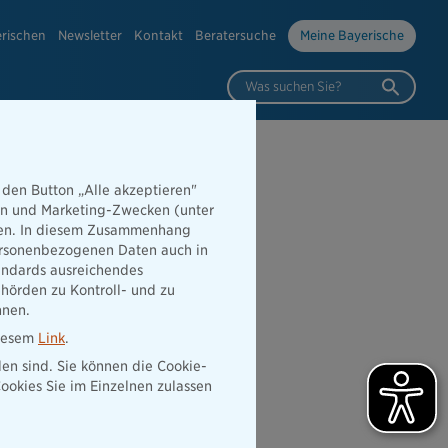
erischen
Newsletter
Kontakt
Beratersuche
Meine Bayerische
Was suchen Sie?
 den Button „Alle akzeptieren"
hen und Marketing-Zwecken (unter
ngaea Life
rden. In diesem Zusammenhang
 personenbezogenen Daten auch in
tandards ausreichendes
hörden zu Kontroll- und zu
nnen.
diesem
Link
.
den sind. Sie können die Cookie-
ookies Sie im Einzelnen zulassen