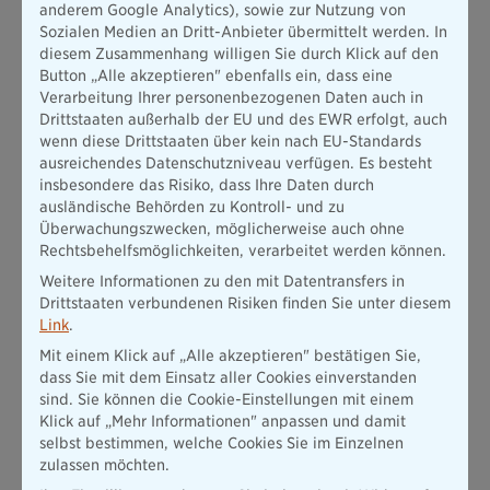
anderem Google Analytics), sowie zur Nutzung von
nicht nur im Produkt, sondern in der Beratung. Viele
Sozialen Medien an Dritt-Anbieter übermittelt werden. In
Eigentümer verlassen sich auf ihr Bauchgefühl oder auf
diesem Zusammenhang willigen Sie durch Klick auf den
einmalige Abschlussgespräche. Komplexe Risiken wie
Button „Alle akzeptieren" ebenfalls ein, dass eine
Elementarschäden, Rückstau oder schleichende
Verarbeitung Ihrer personenbezogenen Daten auch in
Gebäudeschäden werden selten systematisch besprochen.
Drittstaaten außerhalb der EU und des EWR erfolgt, auch
Das Ergebnis ist eine trügerische Sicherheit: Policen sind
wenn diese Drittstaaten über kein nach EU-Standards
vorhanden, Risiken bleiben unbeachtet. Gerade in diesem
ausreichendes Datenschutzniveau verfügen. Es besteht
Umfeld kommt Vermittlern und Maklern eine Schlüsselrolle zu.
insbesondere das Risiko, dass Ihre Daten durch
Sie sind die einzigen Akteure, die Risiken ganzheitlich
ausländische Behörden zu Kontroll- und zu
bewerten, verständlich einordnen und Vorsorge aktiv
Überwachungszwecken, möglicherweise auch ohne
anstoßen können. Vorausgesetzt, Beratung wird nicht allein
Rechtsbehelfsmöglichkeiten, verarbeitet werden können.
über den Abschluss definiert, sondern über den tatsächlichen
Weitere Informationen zu den mit Datentransfers in
Schutz des Zuhauses.
Drittstaaten verbundenen Risiken finden Sie unter diesem
PrimeHome: Antwort auf ein System, das zu spät kommt
Link
.
Die Studienergebnisse machen deutlich: Das Problem ist nicht
Mit einem Klick auf „Alle akzeptieren" bestätigen Sie,
mangelnder Versicherungsschutz, sondern eine falsche Logik.
dass Sie mit dem Einsatz aller Cookies einverstanden
Versicherung greift meist erst, wenn der Schaden bereits
sind. Sie können die Cookie-Einstellungen mit einem
eingetreten ist. Prävention bleibt optional und unbezahlt.
Klick auf „Mehr Informationen" anpassen und damit
Genau hier setzt PrimeHome an. Das Gesamtkonzept verlässt
selbst bestimmen, welche Cookies Sie im Einzelnen
bewusst die reine Schadenlogik und rückt Risikoreduktion vor
zulassen möchten.
dem Schaden in den Mittelpunkt: durch gebündelten Schutz,