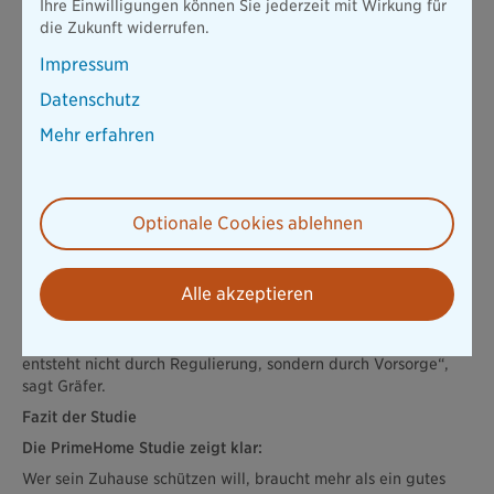
Ihre Einwilligungen können Sie jederzeit mit Wirkung für
regelmäßige Risiko-Checks und ein integriertes
die Zukunft widerrufen.
Vorsorgebudget, das konkrete Präventionsmaßnahmen
ermöglicht – von Wartungen bis zu technischen
Impressum
Schutzsystemen.
Datenschutz
Das Konzept versteht Vermittler nicht als Verkäufer einzelner
Mehr erfahren
Policen, sondern als Risikoberater für das Zuhause. Vor-Ort-
Begehungen, eine strukturierte Betrachtung des gesamten
Eigenheims und ein integriertes Vorsorgebudget schaffen
erstmals einen Rahmen, in dem Beratung vor dem Schaden
Optionale Cookies ablehnen
wirtschaftlich sinnvoll und dauerhaft verankert ist. Prävention
wird damit nicht zur freiwilligen Zusatzleistung, sondern zum
festen Bestandteil der Absicherung.
Alle akzeptieren
„PrimeHome ist nicht entstanden, um eine weitere Police zu
verkaufen, sondern als lösungsorientiertes Gesamtkonzept,
weil das klassische Modell an seine Grenzen stößt. Sicherheit
entsteht nicht durch Regulierung, sondern durch Vorsorge“,
sagt Gräfer.
Fazit der Studie
Die PrimeHome Studie zeigt klar:
Wer sein Zuhause schützen will, braucht mehr als ein gutes