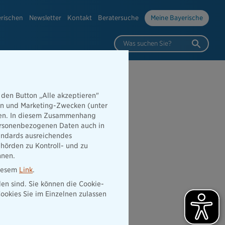
erischen
Newsletter
Kontakt
Beratersuche
Meine Bayerische
Was suchen Sie?
 den Button „Alle akzeptieren"
hen und Marketing-Zwecken (unter
sgruppe die
rden. In diesem Zusammenhang
 personenbezogenen Daten auch in
 zählt“
tandards ausreichendes
hörden zu Kontroll- und zu
nnen.
diesem
Link
.
den sind. Sie können die Cookie-
ookies Sie im Einzelnen zulassen