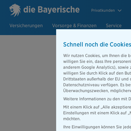
Privatkunden
Versicherungen
Vorsorge & Finanzen
Service
Schnell noch die Cookies
Wir nutzen Cookies, um Ihnen die b
22.06.2021
willigen Sie ein, dass Ihre person
Risiko plötz
anderem Google Analytics), sowie 
willigen Sie durch Klick auf den Bu
Bayerische s
Drittstaaten außerhalb der EU und 
Datenschutzniveau verfügen. Es bes
Überwachungszwecken, möglicherwe
Weitere Informationen zu den mit D
Mit einem Klick auf „Alle akzeptier
Einstellungen mit einem Klick auf 
möchten.
Ihre Einwilligungen können Sie jede