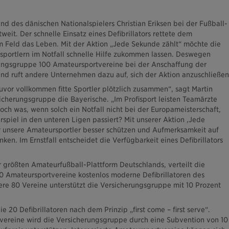
tand des dänischen Nationalspielers Christian Eriksen bei der Fußball-
weit. Der schnelle Einsatz eines Defibrillators rettete dem
m Feld das Leben. Mit der Aktion „Jede Sekunde zählt“ möchte die
portlern im Notfall schnelle Hilfe zukommen lassen. Deswegen
rungsgruppe 100 Amateursportvereine bei der Anschaffung der
nd ruft andere Unternehmen dazu auf, sich der Aktion anzuschließen
vor vollkommen fitte Sportler plötzlich zusammen“, sagt Martin
icherungsgruppe die Bayerische. „Im Profisport leisten Teamärzte
Doch was, wenn solch ein Notfall nicht bei der Europameisterschaft,
spiel in den unteren Ligen passiert? Mit unserer Aktion ‚Jede
r unsere Amateursportler besser schützen und Aufmerksamkeit auf
ken. Im Ernstfall entscheidet die Verfügbarkeit eines Defibrillators
größten Amateurfußball-Plattform Deutschlands, verteilt die
0 Amateursportvereine kostenlos moderne Defibrillatoren des
ere 80 Vereine unterstützt die Versicherungsgruppe mit 10 Prozent
e 20 Defibrillatoren nach dem Prinzip „first come – first serve“.
vereine wird die Versicherungsgruppe durch eine Subvention von 10