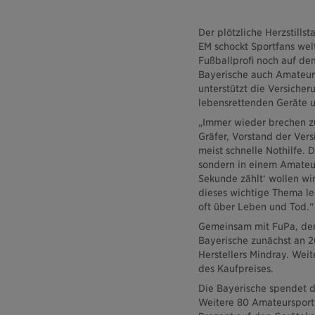
Der plötzliche Herzstills
EM schockt Sportfans welt
Fußballprofi noch auf de
Bayerische auch Amateurs
unterstützt die Versiche
lebensrettenden Geräte u
„Immer wieder brechen zu
Gräfer, Vorstand der Vers
meist schnelle Nothilfe. 
sondern in einem Amateur
Sekunde zählt‘ wollen wi
dieses wichtige Thema len
oft über Leben und Tod.“
Gemeinsam mit FuPa, der 
Bayerische zunächst an 2
Herstellers Mindray. Weit
des Kaufpreises.
Die Bayerische spendet di
Weitere 80 Amateursport