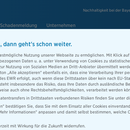
Nachhaltigkeit bei der Bay
Schadenmeldung
Unternehmen
, dann geht's schon weiter.
estmögliche Nutzung unserer Webseite zu ermöglichen. Mit Klick auf
enbezogenen Daten u. a. unter Verwendung von Cookies zu statistisc
licher Herzstillstand: Versicherung
zur Nutzung von Sozialen Medien an Dritt-Anbieter übermittelt we
tton „Alle akzeptieren" ebenfalls ein, dass eine Verarbeitung Ihrer
tartet Sport-Aktion „Jede Sekunde
des EWR erfolgt, auch wenn diese Drittstaaten über kein nach EU-S
teht insbesondere das Risiko, dass Ihre Daten durch ausländische Be
ise auch ohne Rechtsbehelfsmöglichkeiten, verarbeitet werden kö
atentransfers in Drittstaaten verbundenen Risiken finden Sie unter 
en" bestätigen Sie, dass Sie mit dem Einsatz aller Cookies einverstan
„Mehr Informationen" anpassen und damit selbst bestimmen, welche C
rzeit mit Wirkung für die Zukunft widerrufen.