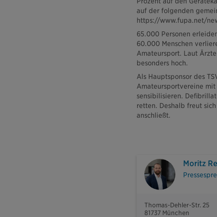
Prozent auf den Geräteka
auf der folgenden gemein
https://www.fupa.net/n
65.000 Personen erleiden 
60.000 Menschen verliere
Amateursport. Laut Ärzte
besonders hoch.
Als Hauptsponsor des TS
Amateursportvereine mit d
sensibilisieren. Defibril
retten. Deshalb freut sic
anschließt.
Moritz R
Pressespre
Thomas-Dehler-Str. 25
81737 München