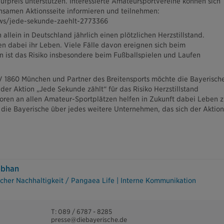
ufpreis unterstützen. Interessierte Amateursportvereine können sich
samen Aktionsseite informieren und teilnehmen:
ews/jede-sekunde-zaehlt-2773366
allein in Deutschland jährlich einen plötzlichen Herzstillstand.
n dabei ihr Leben. Viele Fälle davon ereignen sich beim
n ist das Risiko insbesondere beim Fußballspielen und Laufen
V 1860 München und Partner des Breitensports möchte die Bayerisch
er Aktion „Jede Sekunde zählt“ für das Risiko Herzstillstand
latoren an allen Amateur-Sportplätzen helfen in Zukunft dabei Leben 
h die Bayerische über jedes weitere Unternehmen, das sich der Aktion
ebhan
cher Nachhaltigkeit / Pangaea Life | Interne Kommunikation
T: 089 / 6787 - 8285
presse@diebayerische.de