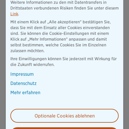
Weitere Informationen zu den mit Datentransfers in
unabhängige und auf Sterbegeldversicherung spezialisierte
Drittstaaten verbundenen Risiken finden Sie unter diesem
Versicherungsmakler SeguraLife gab der Bayerischen in
Link
.
diesem Rating die Bestbewertung aufgrund der sehr kurzen
Mit einem Klick auf „Alle akzeptieren" bestätigen Sie,
Wartezeit und der hohen Kundenfreundlichkeit. So ist keine
dass Sie mit dem Einsatz aller Cookies einverstanden
Gesundheitsprüfung notwendig und Kunden können die
sind. Sie können die Cookie-Einstellungen mit einem
Sterbegeldversicherung auch für Dritte sowie noch im hohen
Klick auf „Mehr Informationen" anpassen und damit
Alter abschließen.
selbst bestimmen, welche Cookies Sie im Einzelnen
Weitere Informationen zum Familienhörbuch-Projekt, der
zulassen möchten.
zahlreichen medialen Berichterstattung sowie
Ihre Einwilligungen können Sie jederzeit mit Wirkung für
Spendenmöglichkeiten können unter folgendem Link
die Zukunft widerrufen.
abgerufen werden:
https://familienhoerbuch.com/
Impressum
Datenschutz
Sabine Bader
Pressesprecherin Konzern und Leben
Mehr erfahren
T: 08967878238
Optionale Cookies ablehnen
sabine.bader@diebayerische.de