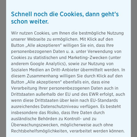
ausgebildeten Audiobiograf*innen, Tontechniker*innen und
Sounddesigner*innen bilden und mehr als 55
Schnell noch die Cookies, dann geht's
Familienhörbücher mit einer durchschnittlichen Hördauer von
schon weiter.
sechs bis sieben Stunden fertigstellen.
„Dem Familienhörbuch-Projekt konnte Corona nicht schaden!
Wir nutzen Cookies, um Ihnen die bestmögliche Nutzung
Wir haben uns schnell auf die neue Situation umgestellt. Denn
unserer Webseite zu ermöglichen. Mit Klick auf den
wir wissen alle, dass unsere palliativ erkrankten
Button „Alle akzeptieren" willigen Sie ein, dass Ihre
Projektteilnehmerinnen und Projektteilnehmer keine Zeit
personenbezogenen Daten u. a. unter Verwendung von
haben, auf ein Ende der Pandemie zu warten“, sagt Judith
Cookies zu statistischen und Marketing-Zwecken (unter
Grümmer, Geschäftsführerin der Familienhörbuch gGmbH und
anderem Google Analytics), sowie zur Nutzung von
erfahrene Hörfunkjournalistin. „Da sich das Projekt
Sozialen Medien an Dritt-Anbieter übermittelt werden. In
ausschließlich aus Spenden finanziert, freuen wir uns, mit der
diesem Zusammenhang willigen Sie durch Klick auf den
Bayerischen einen weiteren Förderer gewonnen zu haben.“
Button „Alle akzeptieren" ebenfalls ein, dass eine
Das Thema Vorsorge beschäftigt immer mehr Menschen. Da
Verarbeitung Ihrer personenbezogenen Daten auch in
Bestattungen teuer sind, steigt die Nachfrage nach einer
Drittstaaten außerhalb der EU und des EWR erfolgt, auch
Sterbegeldversicherung. Die Sterbegeldversicherung der
wenn diese Drittstaaten über kein nach EU-Standards
Bayerischen erzielt regelmäßig Top-Ergebnisse in Ratings. So
ausreichendes Datenschutzniveau verfügen. Es besteht
schneidet die Bayerische „sehr gut“ beim Rating von Morgen
insbesondere das Risiko, dass Ihre Daten durch
& Morgen aus dem Herbst 2020 ab. In einem aktuellen
ausländische Behörden zu Kontroll- und zu
Marktvergleich aus dem September 2020 mit über 30
Überwachungszwecken, möglicherweise auch ohne
Anbietern ging die Bayerische mit ihrer
Rechtsbehelfsmöglichkeiten, verarbeitet werden können.
Sterbegeldversicherung als Testsieger hervor. Der