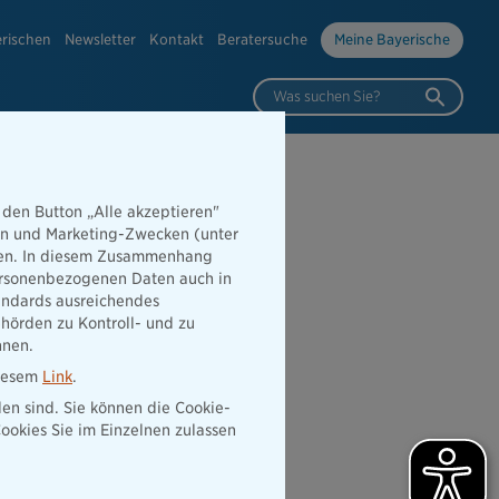
erischen
Newsletter
Kontakt
Beratersuche
Meine Bayerische
Was suchen Sie?
 den Button „Alle akzeptieren"
hen und Marketing-Zwecken (unter
ppelsieger
rden. In diesem Zusammenhang
 personenbezogenen Daten auch in
tandards ausreichendes
hörden zu Kontroll- und zu
nnen.
diesem
Link
.
den sind. Sie können die Cookie-
ookies Sie im Einzelnen zulassen