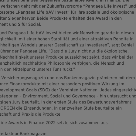
yerischen geht mit der Zukunftsvorsorge “Pangaea Life Invest” und
vorsorge „Pangaea Life bAV Invest“ für ihre soziale und ökologische
lter Sieger hervor. Beide Produkte erhalten den Award in den
ent und S für Social.
 und Pangaea Life bAV Invest bieten wir Menschen gerade in diesen
lichkeit, mit einer hohen Stabilität und einer attraktiven Rendite in
haltigen Wandels unserer Gesellschaft zu investieren”, sagt Daniel
hrer der Pangaea Life. “Dass die Jury nicht nur die ökologische,
Nachhaltigkeit unserer Produkte auszeichnet zeigt, dass wir bei der
anzheitlich nachhaltige Philosophie verfolgen, die Mensch und
n den Mittelpunkt unseres Tuns rückt.”
ersicherungsmagazin und das Bankenmagazin prämieren mit dem
ance Finanzprodukte mit einer besonders positiven Wirkung im
Development Goals (SDG) der Vereinten Nationen. Jedes eingereicht
ategorien - Environment, Social und Governance - hin untersucht un
igen Jury beurteilt. In der ersten Stufe des Bewertungsverfahrens
RGEN die Einsendungen. In der zweiten Stufe beurteilte ein
chaft und Praxis die Produkte.
able Awards in Finance 2022 setzte sich zusammen aus:
fredakteur Bankmagazin