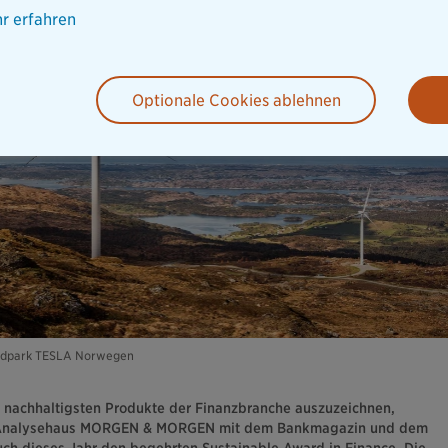
r erfahren
Optionale Cookies ablehnen
ndpark TESLA Norwegen
 nachhaltigsten Produkte der Finanzbranche auszuzeichnen,
 Analysehaus MORGEN & MORGEN mit dem Bankmagazin und dem
ch dieses Jahr den begehrten Sustainable Award in Finance. Die