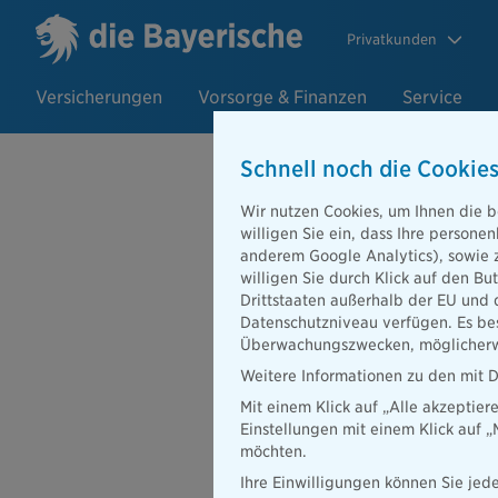
Privatkunden
Versicherungen
Vorsorge & Finanzen
Service
Schnell noch die Cookies
Wir nutzen Cookies, um Ihnen die b
17.11.2022
willigen Sie ein, dass Ihre person
Sustainable 
anderem Google Analytics), sowie 
willigen Sie durch Klick auf den Bu
für soziale 
Drittstaaten außerhalb der EU und 
Datenschutzniveau verfügen. Es bes
Überwachungszwecken, möglicherwe
Weitere Informationen zu den mit D
Mit einem Klick auf „Alle akzeptier
Einstellungen mit einem Klick auf 
möchten.
Ihre Einwilligungen können Sie jede