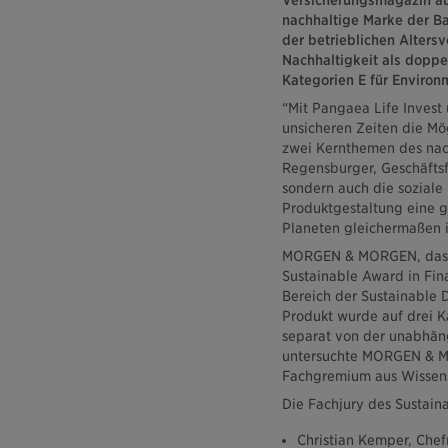
nachhaltige Marke der Ba
der betrieblichen Alters
Nachhaltigkeit als doppe
Kategorien E für Environm
“Mit Pangaea Life Invest
unsicheren Zeiten die Mög
zwei Kernthemen des nach
Regensburger, Geschäftsfü
sondern auch die soziale 
Produktgestaltung eine g
Planeten gleichermaßen i
MORGEN & MORGEN, das V
Sustainable Award in Fin
Bereich der Sustainable 
Produkt wurde auf drei K
separat von der unabhäng
untersuchte MORGEN & MO
Fachgremium aus Wissens
Die Fachjury des Sustain
Christian Kemper, Che