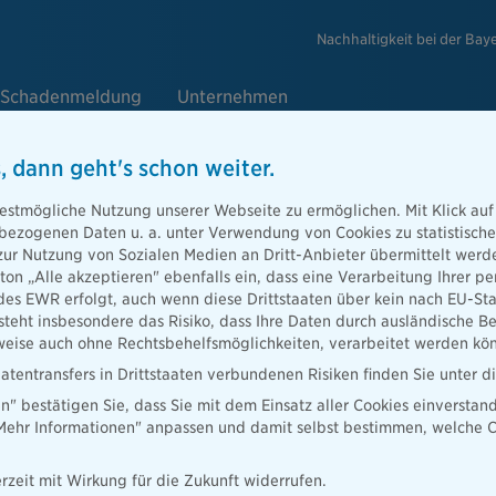
Nachhaltigkeit bei der Bay
Schadenmeldung
Unternehmen
, dann geht's schon weiter.
estmögliche Nutzung unserer Webseite zu ermöglichen. Mit Klick auf
enbezogenen Daten u. a. unter Verwendung von Cookies zu statistisc
Award in Finance: Pangaea Life Do
zur Nutzung von Sozialen Medien an Dritt-Anbieter übermittelt we
tton „Alle akzeptieren" ebenfalls ein, dass eine Verarbeitung Ihrer
und ökologische Produktgestaltung
des EWR erfolgt, auch wenn diese Drittstaaten über kein nach EU-S
teht insbesondere das Risiko, dass Ihre Daten durch ausländische Be
ise auch ohne Rechtsbehelfsmöglichkeiten, verarbeitet werden kö
atentransfers in Drittstaaten verbundenen Risiken finden Sie unter 
en" bestätigen Sie, dass Sie mit dem Einsatz aller Cookies einverstan
„Mehr Informationen" anpassen und damit selbst bestimmen, welche C
rzeit mit Wirkung für die Zukunft widerrufen.