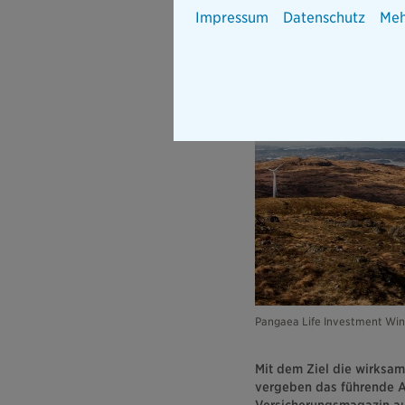
Impressum
Datenschutz
Meh
Pangaea Life Investment Wi
Mit dem Ziel die wirksam
vergeben das führende
Versicherungsmagazin au