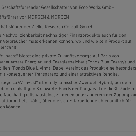
r, Geschäftsführender Gesellschafter von Ecco Works GmbH
chäftsführer von MORGEN & MORGEN
schäftsführer der Zielke Research Consult GmbH
ie Nachvollziehbarkeit nachhaltiger Finanzprodukte auch für den
r Verbraucher muss erkennen können, wo und wie sein Produkt auf
einzahlt.
 Invest“ bietet eine private Zukunftsvorsorge auf Basis von
 erneuerbare Energien und Energiespeicher (Fonds Blue Energy) und
ien (Fonds Blue Living). Dabei vereint das Produkt eine besonders
mit konsequenter Transparenz und einer attraktiven Rendite.
orsorge „bAV Invest“ ist ein dynamischer Zweitopf-Hybrid, bei dem
eiden nachhaltigen Sachwerte-Fonds der Pangaea Life fließt. Zudem
re Nachhaltigkeitsbausteine, zu denen unter anderem der Zugang zu
attform „Lets“ zählt, über die sich Mitarbeitende ehrenamtlich für
ren können.