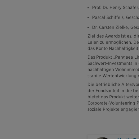
Prof. Dr. Henry Schäfe
Pascal Schiffels, Ges
Dr. Carsten Zielke, Ge
Ziel des Awards ist es, d
Laien zu ermöglichen. De
das Konto Nachhaltigkeit 
Das Produkt „Pangaea Life
Sachwert-Investments in
nachhaltigen Wohnimmobil
stabile Wertentwicklung 
Die betriebliche Altersv
der Fondsanteil in die b
bietet das Produkt weite
Corporate-Volunteering Pl
soziale Projekte engagie