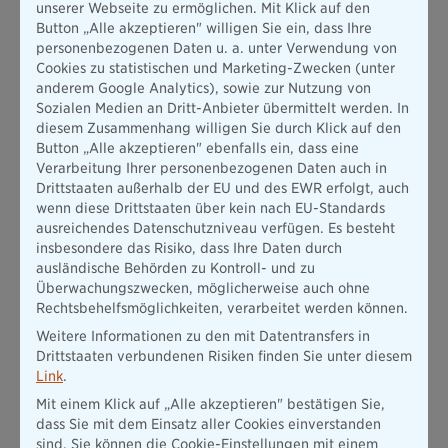
unserer Webseite zu ermöglichen. Mit Klick auf den
im Schadenfall zugunsten des Kunden und die Bayerische
Button „Alle akzeptieren" willigen Sie ein, dass Ihre
muss nachweisen, dass der Schaden nicht versichert ist.
personenbezogenen Daten u. a. unter Verwendung von
Zusätzlich gilt bei der Gewerbepolice der Bayerischen: Schutz
Cookies zu statistischen und Marketing-Zwecken (unter
für die Zukunft. Das umfasst eine nachhaltige Mehrleistung
anderem Google Analytics), sowie zur Nutzung von
und klimafreundliche Schadenregulierung für Inhalts-,
Sozialen Medien an Dritt-Anbieter übermittelt werden. In
Betriebshaftpflicht- und Wohngebäudeversicherung. Mit dem
diesem Zusammenhang willigen Sie durch Klick auf den
Nachhaltigkeitsbaustein erhalten Kunden der Inhalts- und
Button „Alle akzeptieren" ebenfalls ein, dass eine
Betriebshaftpflicht nach einem Schaden Mehrleistungen in
Verarbeitung Ihrer personenbezogenen Daten auch in
Höhe von 20 Prozent für nachhaltig produzierte
Drittstaaten außerhalb der EU und des EWR erfolgt, auch
Ersatzprodukte und Kunden der Gebäudeversicherung eine
wenn diese Drittstaaten über kein nach EU-Standards
Mehrleistung in Höhe von 10 Prozent – wie Bodenbeläge,
ausreichendes Datenschutzniveau verfügen. Es besteht
Farben sowie technische, elektrische oder elektronische
insbesondere das Risiko, dass Ihre Daten durch
Produkte in einer höheren Energieeffizienzklasse. Auch
ausländische Behörden zu Kontroll- und zu
Mehrkosten, die entstehen, wenn Kunden anerkannt
Überwachungszwecken, möglicherweise auch ohne
nachhaltige oder CO₂-zertifizierte Unternehmen beauftragen,
Rechtsbehelfsmöglichkeiten, verarbeitet werden können.
sind über die Gewerbeversicherung abgedeckt. Mit
Weitere Informationen zu den mit Datentransfers in
eingeschlossen sind hierbei auch bis zu 20 Prozent höhere
Drittstaaten verbundenen Risiken finden Sie unter diesem
Leistungen bei Betriebsunterbrechungen, wenn durch die
Link
.
Beauftragung eines solchen Unternehmens eine längere
Mit einem Klick auf „Alle akzeptieren" bestätigen Sie,
Ausfallzeit entsteht.
dass Sie mit dem Einsatz aller Cookies einverstanden
Komplett digitalisierter Prozess von der Beratung bis zur
sind. Sie können die Cookie-Einstellungen mit einem