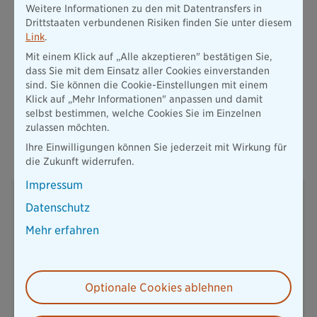
Weitere Informationen zu den mit Datentransfers in
sich auf einem hohen fachlichen Niveau über gänzlich
Drittstaaten verbundenen Risiken finden Sie unter diesem
verschiedene aktuelle Herausforderungen der Finanzbranche
Link
.
auszutauschen. Als prominente Experten ihres Gebietes
lieferten die Referenten eine ausgezeichnete Basis für die sich
Mit einem Klick auf „Alle akzeptieren" bestätigen Sie,
im Anschluss an die Vorträge entfaltenden regen Diskussionen
dass Sie mit dem Einsatz aller Cookies einverstanden
des anwesenden Fachpublikums“ sagt Volker Eisele, Leiter
sind. Sie können die Cookie-Einstellungen mit einem
Bankenvertrieb der Bayerischen, im Nachgang der
Klick auf „Mehr Informationen" anpassen und damit
Veranstaltung.
selbst bestimmen, welche Cookies Sie im Einzelnen
zulassen möchten.
Ihre Einwilligungen können Sie jederzeit mit Wirkung für
die Zukunft widerrufen.
Impressum
Wolfgang Zdral
Datenschutz
Pressesprecher
Mehr erfahren
Thomas-Dehler-Str. 25
81737 München
T: 089 / 6787-8258
Optionale Cookies ablehnen
presse@diebayerische.de