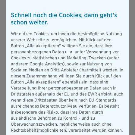
Finanzen in Europa zu ergreifen seien: „Wir müssen der
Bindungswirkung der europäischen Verträge wieder mehr
Geltung verschaffen“. Die disziplinierende Wirkung der
Schnell noch die Cookies, dann geht's
Märkte sei wiederherzustellen. Staatsanleihen seien künftig
schon weiter.
wie andere Kredite zu behandeln, sodass Risiko und Rendite
wieder in einem ausgewogeneren Verhältnis zueinander
Wir nutzen Cookies, um Ihnen die bestmögliche Nutzung
stünden.
unserer Webseite zu ermöglichen. Mit Klick auf den
Im weiteren Verlauf der Veranstaltung machte Thomas Loster,
Button „Alle akzeptieren" willigen Sie ein, dass Ihre
Diplom-Geograf und Geschäftsführer der Münchener Rück
personenbezogenen Daten u. a. unter Verwendung von
Stiftung, in seinem Vortrag unzweideutig klar: Die Folgen des
Cookies zu statistischen und Marketing-Zwecken (unter
Klimawandels bedrohen auch die Finanzindustrie akut. In
anderem Google Analytics), sowie zur Nutzung von
Anbetracht des zu erwartenden „massiven Anstiegs von
Sozialen Medien an Dritt-Anbieter übermittelt werden. In
klimabedingten Naturkatastrophen“ stünden selbst
diesem Zusammenhang willigen Sie durch Klick auf den
branchenführende Rückversicherer vor potentiell
Button „Alle akzeptieren" ebenfalls ein, dass eine
existenzbedrohenden Herausforderungen.
Verarbeitung Ihrer personenbezogenen Daten auch in
Drittstaaten außerhalb der EU und des EWR erfolgt, auch
Zu den weiteren Referenten des ersten Bankenforums der
wenn diese Drittstaaten über kein nach EU-Standards
Bayerischen, das in der Börse München stattfand, zählten: Dr.
ausreichendes Datenschutzniveau verfügen. Es besteht
Bert Van Roosebeke (Leiter der Abteilung Finanzmärkte am
insbesondere das Risiko, dass Ihre Daten durch
Centrum für Europäische Politik) sowie Ralf Gladis
ausländische Behörden zu Kontroll- und zu
(Mitbegründer und Geschäftsführer des international
Überwachungszwecken, möglicherweise auch ohne
führenden Payment Service Providers Computo).
Rechtsbehelfsmöglichkeiten, verarbeitet werden können.
„Das Bankenforum 2019 stellte den idealen Rahmen dar, um