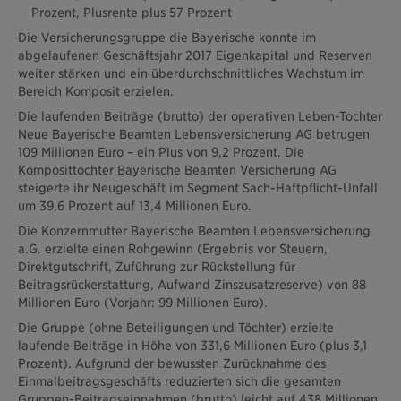
Prozent, Plusrente plus 57 Prozent
Die Versicherungsgruppe die Bayerische konnte im
abgelaufenen Geschäftsjahr 2017 Eigenkapital und Reserven
weiter stärken und ein überdurchschnittliches Wachstum im
Bereich Komposit erzielen.
Die laufenden Beiträge (brutto) der operativen Leben-Tochter
Neue Bayerische Beamten Lebensversicherung AG betrugen
109 Millionen Euro – ein Plus von 9,2 Prozent. Die
Komposittochter Bayerische Beamten Versicherung AG
steigerte ihr Neugeschäft im Segment Sach-Haftpflicht-Unfall
um 39,6 Prozent auf 13,4 Millionen Euro.
Die Konzernmutter Bayerische Beamten Lebensversicherung
a.G. erzielte einen Rohgewinn (Ergebnis vor Steuern,
Direktgutschrift, Zuführung zur Rückstellung für
Beitragsrückerstattung, Aufwand Zinszusatzreserve) von 88
Millionen Euro (Vorjahr: 99 Millionen Euro).
Die Gruppe (ohne Beteiligungen und Töchter) erzielte
laufende Beiträge in Höhe von 331,6 Millionen Euro (plus 3,1
Prozent). Aufgrund der bewussten Zurücknahme des
Einmalbeitragsgeschäfts reduzierten sich die gesamten
Gruppen-Beitragseinnahmen (brutto) leicht auf 438 Millionen