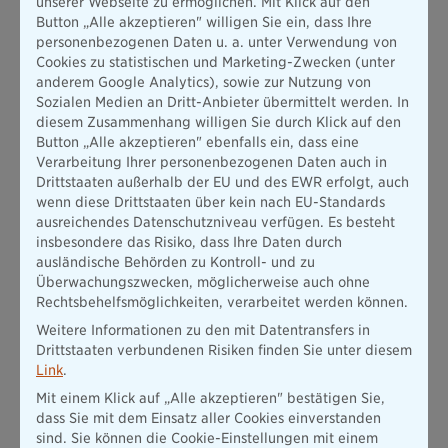
unserer Webseite zu ermöglichen. Mit Klick auf den
A+ („Sehr gut“). Diese selten vergebene Spitzenbewertung
Button „Alle akzeptieren" willigen Sie ein, dass Ihre
der unabhängigen Experten unterstreicht die nachhaltige
personenbezogenen Daten u. a. unter Verwendung von
Solidität des Unternehmens.
Cookies zu statistischen und Marketing-Zwecken (unter
Die Nettoverzinsung der Kapitalanlagen blieb trotz des
anderem Google Analytics), sowie zur Nutzung von
Niedrigzinsumfeldes im abgelaufenen Geschäftsjahr mit 5,0
Sozialen Medien an Dritt-Anbieter übermittelt werden. In
Prozent nahezu unverändert (5,2 Prozent für 2016). Die
diesem Zusammenhang willigen Sie durch Klick auf den
Ergebnisse liegen auch im Langfristvergleich im Spitzenfeld
Button „Alle akzeptieren" ebenfalls ein, dass eine
der deutschen Lebensversicherer.
Verarbeitung Ihrer personenbezogenen Daten auch in
Drittstaaten außerhalb der EU und des EWR erfolgt, auch
„Unsere konservative, langfristig angelegte
wenn diese Drittstaaten über kein nach EU-Standards
Kapitalanlagestrategie zahlt sich aus“, sagt Thomas Heigl,
ausreichendes Datenschutzniveau verfügen. Es besteht
Vorstand der Bayerischen. „Wir setzen auf
insbesondere das Risiko, dass Ihre Daten durch
Immobilieninvestments und einen Mix verschiedener Anlagen
ausländische Behörden zu Kontroll- und zu
- mit überdurchschnittlichen Ergebnissen.“
Überwachungszwecken, möglicherweise auch ohne
Die Komposittochter Bayerische Beamten Versicherung AG
Rechtsbehelfsmöglichkeiten, verarbeitet werden können.
verbuchte Bruttobeiträge in Höhe von 121 Millionen Euro
Weitere Informationen zu den mit Datentransfers in
(Vorjahr 110 Millionen Euro), ein Zuwachs von 10 Prozent. Die
Drittstaaten verbundenen Risiken finden Sie unter diesem
Zahl der Verträge stieg um 13,5 Prozent auf 773.000. Die
Link
.
Combined Ratio (brutto) betrug 96,9 Prozent.
Mit einem Klick auf „Alle akzeptieren" bestätigen Sie,
„Unsere Produktinnovationen fanden starke Resonanz am
dass Sie mit dem Einsatz aller Cookies einverstanden
Markt“, sagt Vorstand Martin Gräfer, zugleich
sind. Sie können die Cookie-Einstellungen mit einem
Vorstandsvorsitzender der Komposittochter. „Wir wollen