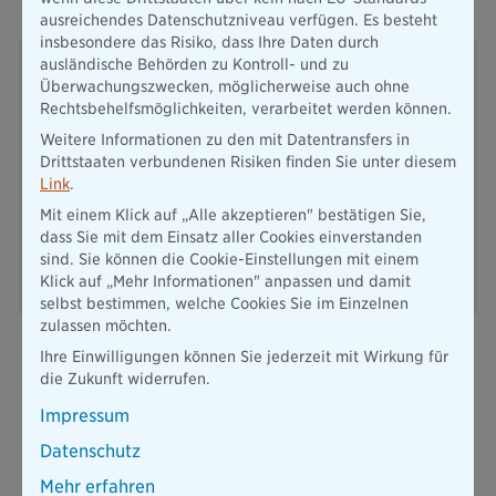
ausreichendes Datenschutzniveau verfügen. Es besteht
insbesondere das Risiko, dass Ihre Daten durch
Wolfgang Zdral
ausländische Behörden zu Kontroll- und zu
Pressesprecher
Überwachungszwecken, möglicherweise auch ohne
Rechtsbehelfsmöglichkeiten, verarbeitet werden können.
Weitere Informationen zu den mit Datentransfers in
Thomas-Dehler-Str. 25
Drittstaaten verbundenen Risiken finden Sie unter diesem
81737 München
Link
.
T: 089 / 6787-8258
Mit einem Klick auf „Alle akzeptieren" bestätigen Sie,
presse@diebayerische.de
dass Sie mit dem Einsatz aller Cookies einverstanden
sind. Sie können die Cookie-Einstellungen mit einem
E-Mail senden
Klick auf „Mehr Informationen" anpassen und damit
selbst bestimmen, welche Cookies Sie im Einzelnen
zulassen möchten.
Ihre Einwilligungen können Sie jederzeit mit Wirkung für
die Zukunft widerrufen.
Impressum
Datenschutz
Mehr erfahren