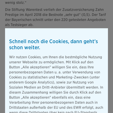
wenig stolz.“
Die Stiftung Warentest verlieh der Zusatzversicherung Zahn
Prestige im April 2018 die Bestnote „sehr gut“ (0,5). Der Tarif
der Bayerischen schnitt unter den 220 getesteten Angeboten
als Testsieger ab.
Die Zahnzusatzversicherung der Bayerischen gibt es in den
drei Leistungsvarianten Smart, Komfort und Prestige. Der
Schnell noch die Cookies, dann geht's
Prestige-Tarif bietet volle Kostenübernahme bei
schon weiter.
Zahnbehandlung und -ersatz. Die Zahnzusatzversicherungen
Prestige und Komfort enthalten außerdem Kieferorthopädie in
jedem Alter sowie weitergehende Maßnahmen zur
Wir nutzen Cookies, um Ihnen die bestmögliche Nutzung
Schmerzausschaltung wie Akupunktur, Narkose und Hypnose.
unserer Webseite zu ermöglichen. Mit Klick auf den
Die professionelle Zahnreinigung ist in allen Tarifen jährlich
Button „Alle akzeptieren" willigen Sie ein, dass Ihre
inklusive – und das ohne Wartezeit.
personenbezogenen Daten u. a. unter Verwendung von
Cookies zu statistischen und Marketing-Zwecken (unter
Die Versicherung kann online (diebayerische.de/zahnfee)
anderem Google Analytics), sowie zur Nutzung von
oder offline abgeschlossen werden. Die Entscheidung, ob der
Sozialen Medien an Dritt-Anbieter übermittelt werden. In
Kunde angenommen oder aufgrund der Gesundheitsfragen
diesem Zusammenhang willigen Sie durch Klick auf den
abgelehnt wird, wird sofort zu Beginn des Antragsprozesses
Button „Alle akzeptieren" ebenfalls ein, dass eine
getroffen. Das macht für Kunden und Berater den Antrag ganz
Verarbeitung Ihrer personenbezogenen Daten auch in
einfach.
Drittstaaten außerhalb der EU und des EWR erfolgt, auch
wenn diese Drittstaaten über kein nach EU-Standards