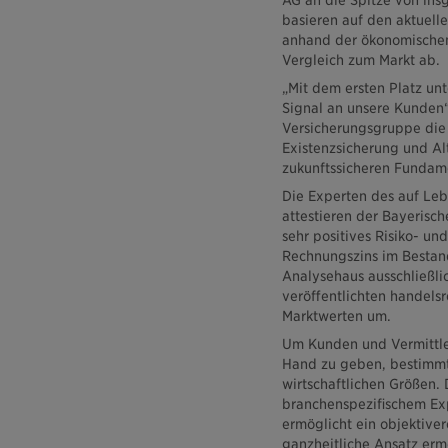
AG an die Spitze von ins
basieren auf den aktuell
anhand der ökonomischen 
Vergleich zum Markt ab.
„Mit dem ersten Platz unt
Signal an unsere Kunden“
Versicherungsgruppe die 
Existenzsicherung und Alt
zukunftssicheren Fundame
Die Experten des auf Leb
attestieren der Bayerisch
sehr positives Risiko- un
Rechnungszins im Bestand
Analysehaus ausschließli
veröffentlichten handelsr
Marktwerten um.
Um Kunden und Vermittle
Hand zu geben, bestimm
wirtschaftlichen Größen.
branchenspezifischem Exp
ermöglicht ein objektiver
ganzheitliche Ansatz ermö