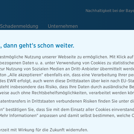
Nachhaltigkeit bei der Bay
Schadenmeldung
Unternehmen
, dann geht's schon weiter.
estmögliche Nutzung unserer Webseite zu ermöglichen. Mit Klick auf
enbezogenen Daten u. a. unter Verwendung von Cookies zu statistisc
sgruppe die Bayerische belegt ers
zur Nutzung von Sozialen Medien an Dritt-Anbieter übermittelt we
tton „Alle akzeptieren" ebenfalls ein, dass eine Verarbeitung Ihrer
finanzstärksten Lebensversicherer
des EWR erfolgt, auch wenn diese Drittstaaten über kein nach EU-S
teht insbesondere das Risiko, dass Ihre Daten durch ausländische Be
ise auch ohne Rechtsbehelfsmöglichkeiten, verarbeitet werden kö
atentransfers in Drittstaaten verbundenen Risiken finden Sie unter 
en" bestätigen Sie, dass Sie mit dem Einsatz aller Cookies einverstan
„Mehr Informationen" anpassen und damit selbst bestimmen, welche C
rzeit mit Wirkung für die Zukunft widerrufen.