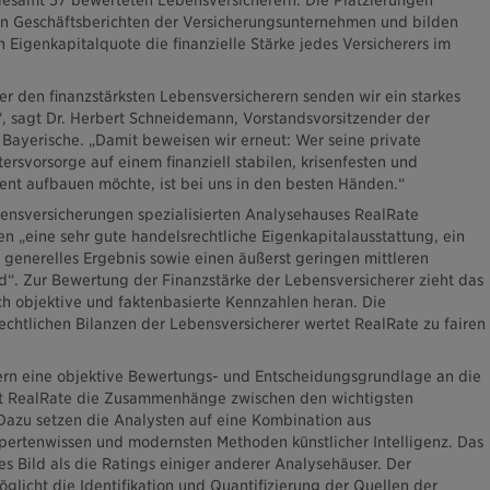
gesamt 57 bewerteten Lebensversicherern. Die Platzierungen
en Geschäftsberichten der Versicherungsunternehmen und bilden
Eigenkapitalquote die finanzielle Stärke jedes Versicherers im
er den finanzstärksten Lebensversicherern senden wir ein starkes
, sagt Dr. Herbert Schneidemann, Vorstandsvorsitzender der
Bayerische. „Damit beweisen wir erneut: Wer seine private
ersvorsorge auf einem finanziell stabilen, krisenfesten und
nt aufbauen möchte, ist bei uns in den besten Händen.“
ensversicherungen spezialisierten Analysehauses RealRate
en „eine sehr gute handelsrechtliche Eigenkapitalausstattung, ein
d generelles Ergebnis sowie einen äußerst geringen mittleren
“. Zur Bewertung der Finanzstärke der Lebensversicherer zieht das
ch objektive und faktenbasierte Kennzahlen heran. Die
echtlichen Bilanzen der Lebensversicherer wertet RealRate zu fairen
rn eine objektive Bewertungs- und Entscheidungsgrundlage an die
t RealRate die Zusammenhänge zwischen den wichtigsten
 Dazu setzen die Analysten auf eine Kombination aus
ertenwissen und modernsten Methoden künstlicher Intelligenz. Das
es Bild als die Ratings einiger anderer Analysehäuser. Der
glicht die Identifikation und Quantifizierung der Quellen der