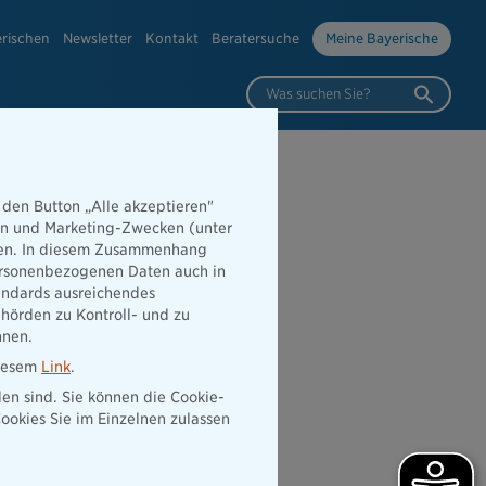
erischen
Newsletter
Kontakt
Beratersuche
Meine Bayerische
Was suchen Sie?
 den Button „Alle akzeptieren"
hen und Marketing-Zwecken (unter
ten Platz im
rden. In diesem Zusammenhang
 personenbezogenen Daten auch in
tandards ausreichendes
hörden zu Kontroll- und zu
nnen.
diesem
Link
.
den sind. Sie können die Cookie-
ookies Sie im Einzelnen zulassen