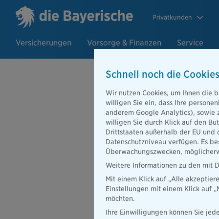
Privatkunden
Versicherungen
Vorsorge & Finanzen
Service
Schnell noch die Cookies
Wir nutzen Cookies, um Ihnen die b
30.10.2019
willigen Sie ein, dass Ihre person
Versicherung
anderem Google Analytics), sowie 
willigen Sie durch Klick auf den Bu
Ranking der 
Drittstaaten außerhalb der EU und 
Datenschutzniveau verfügen. Es bes
Überwachungszwecken, möglicherwe
Weitere Informationen zu den mit D
Mit einem Klick auf „Alle akzeptier
Einstellungen mit einem Klick auf 
möchten.
Ihre Einwilligungen können Sie jede