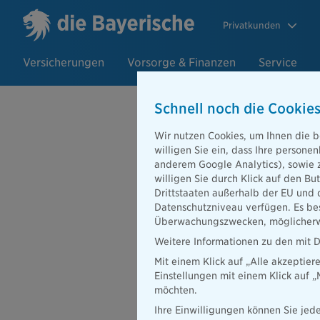
Privatkunden
Versicherungen
Vorsorge & Finanzen
Service
Schnell noch die Cookies
Wir nutzen Cookies, um Ihnen die b
06.03.2019
willigen Sie ein, dass Ihre person
Versicherung
anderem Google Analytics), sowie 
willigen Sie durch Klick auf den Bu
Drittstaaten außerhalb der EU und 
Datenschutzniveau verfügen. Es bes
Überwachungszwecken, möglicherwe
Die Bayerische Prokunde 
Weitere Informationen zu den mit D
Prozent. Nettowelt ist ei
Mit einem Klick auf „Alle akzeptier
Honorarvermittlung und b
Einstellungen mit einem Klick auf 
Zugang zu den besten Ne
möchten.
„Es freut uns, dass wir m
Ihre Einwilligungen können Sie jede
Honorarvermittlung“, sag