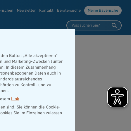
erischen
Newsletter
Kontakt
Beratersuche
Meine Bayerische
Was suchen Sie?
 den Button „Alle akzeptieren"
hen und Marketing-Zwecken (unter
towelt
rden. In diesem Zusammenhang
 personenbezogenen Daten auch in
tandards ausreichendes
hörden zu Kontroll- und zu
nnen.
0
diesem
Link
.
den sind. Sie können die Cookie-
ookies Sie im Einzelnen zulassen