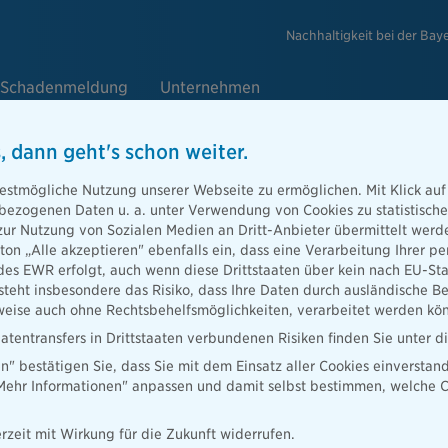
Nachhaltigkeit bei der Bay
Schadenmeldung
Unternehmen
, dann geht's schon weiter.
estmögliche Nutzung unserer Webseite zu ermöglichen. Mit Klick auf
enbezogenen Daten u. a. unter Verwendung von Cookies zu statistisc
sgruppe die Bayerische kauft Net
zur Nutzung von Sozialen Medien an Dritt-Anbieter übermittelt we
tton „Alle akzeptieren" ebenfalls ein, dass eine Verarbeitung Ihrer
des EWR erfolgt, auch wenn diese Drittstaaten über kein nach EU-S
teht insbesondere das Risiko, dass Ihre Daten durch ausländische Be
ise auch ohne Rechtsbehelfsmöglichkeiten, verarbeitet werden kö
AG übernimmt die Nettowelt GmbH & Co. KG mit Sitz in Goslar zu 10
atentransfers in Drittstaaten verbundenen Risiken finden Sie unter 
ner der führenden deutschen Dienstleister im Bereich der
en" bestätigen Sie, dass Sie mit dem Einsatz aller Cookies einverstan
ietet Vertriebspartnern einen umfassenden Service sowie einen
„Mehr Informationen" anpassen und damit selbst bestimmen, welche C
ttopolicen renommierter Lebensversicherer.
it Nettowelt einen exzellenten Partner gewinnen konnten für die
rzeit mit Wirkung für die Zukunft widerrufen.
t Maximilian Buddecke, Vorstand der Bayerische Prokunde AG, einer