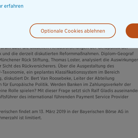
kten und Anforderungen. Nur wenn wir uns als Versicherer gemeinsa
r erfahren
se Entwicklungen austauschen, können wir für unsere Kunden am End
erzielen“, sagt Volker Eisele, Leiter Bankenvertrieb. „Das
hen bietet eine neue Plattform, mit Experten ins Gespräch zu
ian Buddecke, Leiter Partner- und Kooperationsvertrieb der
Optionale Cookies ablehnen
äsident der Hauptverwaltung der Deutschen Bundesbank in Bayern,
forum über die aktuellen Herausforderungen der Geldpolitik der
k und die derzeit diskutierten Reformmaßnahmen. Diplom-Geograf
Münchener Rück Stiftung, Thomas Loster, analysiert die Auswirkunge
 Sicht des Rückversicherers. Über die Ausgestaltung des
-Taxonomie, ein geplantes Klassifikationssystem im Bereich
, diskutiert Dr. Bert Van Roosebeke, Leiter der Abteilung
 für Europäische Politik. Werden Banken im Zahlungsverkehr der
ne Rolle spielen? Mit dieser Frage setzt sich Ralf Gladis auseinander
tsführer des international führenden Payment Service Provider
rischen findet am 13. März 2019 in der Bayerischen Börse AG in
merzahl ist limitiert.