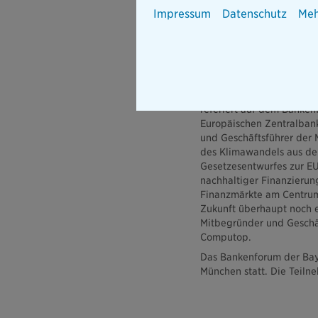
unterschiedlichsten Aspe
Impressum
Datenschutz
Meh
mit den Banken über die
des Tages einen Mehrwert 
Bankenforum der Bayerisc
kommen“, ergänzt Maximil
Bayerischen.
Franz Josef Benedikt, Pr
referiert auf dem Banken
Europäischen Zentralban
und Geschäftsführer der 
des Klimawandels aus der
Gesetzesentwurfes zur EU
nachhaltiger Finanzierung
Finanzmärkte am Centrum
Zukunft überhaupt noch ei
Mitbegründer und Geschäf
Computop.
Das Bankenforum der Baye
München statt. Die Teilneh