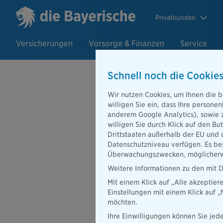
Privatkunden
Versicherungen
Vorsorge & Finanzen
Service
Schnell noch die Cookies
Wir nutzen Cookies, um Ihnen die b
26.02.2019
willigen Sie ein, dass Ihre person
Versicherung
anderem Google Analytics), sowie 
willigen Sie durch Klick auf den Bu
Veranstaltun
Drittstaaten außerhalb der EU und 
Datenschutzniveau verfügen. Es bes
Überwachungszwecken, möglicherwe
Weitere Informationen zu den mit D
Mit einem Klick auf „Alle akzeptier
Die Versicherungsgruppe 
Einstellungen mit einem Klick auf 
Bayerischen“ und ruft da
möchten.
dem Forum über aktuelle
Ihre Einwilligungen können Sie jede
„Digitalisierung, Klimawa