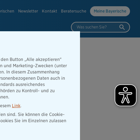
erischen
Newsletter
Kontakt
Beratersuche
Meine Bayerische
Was suchen Sie?
 den Button „Alle akzeptieren"
hen und Marketing-Zwecken (unter
rden. In diesem Zusammenhang
 personenbezogenen Daten auch in
tandards ausreichendes
hörden zu Kontroll- und zu
nnen.
diesem
Link
.
den sind. Sie können die Cookie-
ookies Sie im Einzelnen zulassen
f