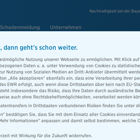
Nachhaltigkeit bei der Bay
Schadenmeldung
Unternehmen
, dann geht's schon weiter.
estmögliche Nutzung unserer Webseite zu ermöglichen. Mit Klick auf
enbezogenen Daten u. a. unter Verwendung von Cookies zu statistisc
sgruppe die Bayerische startet
zur Nutzung von Sozialen Medien an Dritt-Anbieter übermittelt we
tton „Alle akzeptieren" ebenfalls ein, dass eine Verarbeitung Ihrer
gsreihe für Finanzbranche
des EWR erfolgt, auch wenn diese Drittstaaten über kein nach EU-S
teht insbesondere das Risiko, dass Ihre Daten durch ausländische Be
ise auch ohne Rechtsbehelfsmöglichkeiten, verarbeitet werden kö
atentransfers in Drittstaaten verbundenen Risiken finden Sie unter 
en" bestätigen Sie, dass Sie mit dem Einsatz aller Cookies einverstan
die Bayerische veranstaltet erstmals das „Bankenforum der
„Mehr Informationen" anpassen und damit selbst bestimmen, welche C
mit eine neue Veranstaltungsreihe ins Leben. Experten diskutieren au
 Themen der Finanzbranche.
rzeit mit Wirkung für die Zukunft widerrufen.
ndel, Geldpolitik, EU – die Finanzbranche ist konfrontiert mit den