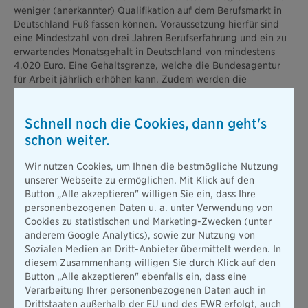
weniger (anerkannter) Qualifikation auf dem Berufsmarkt in
Deutschland Fuß fassen können. Voraussetzung hierfür sind
eine Mindestzahl von drei Jahren Berufserfahrung und ein zu
erwartendes Monatsgehalt in Deutschland von mindestens
4.020 Euro. Eine Gehaltsgrenze, welche die Bundesagentur
für Arbeit jährlich erhöhen kann. Zudem werden die
Kenntnisse der Bewerber durch die Agentur für Arbeit
überprüft.
Schnell noch die Cookies, dann geht's
Was verändert sich durch das neue Gesetz?
schon weiter.
Das neue Einwanderungsgesetz soll den Fachkräftemarkt
Wir nutzen Cookies, um Ihnen die bestmögliche Nutzung
„revolutionieren“ und damit besonders den deutschen
unserer Webseite zu ermöglichen. Mit Klick auf den
Unternehmen die Suche nach geeigneten Bewerbern
Button „Alle akzeptieren" willigen Sie ein, dass Ihre
erleichtern. Was hierbei im Vergleich zu vorherigen
personenbezogenen Daten u. a. unter Verwendung von
Regelungen neu ist und was beim Alten bleibt, ist auf den
Cookies zu statistischen und Marketing-Zwecken (unter
ersten Blick dennoch eher schwer erkennbar – zumindest für
anderem Google Analytics), sowie zur Nutzung von
alle Nicht-Arbeitsrechtler. Unsere Checkliste schafft Klarheit.
Sozialen Medien an Dritt-Anbieter übermittelt werden. In
diesem Zusammenhang willigen Sie durch Klick auf den
Die
Vereinheitlichung des Fachkräftebegriffs
schafft
Button „Alle akzeptieren" ebenfalls ein, dass eine
deutlich mehr Klarheit darüber, welche Bewerber als
Verarbeitung Ihrer personenbezogenen Daten auch in
Fachkraft gelten und somit den Eintritt in den deutschen
Drittstaaten außerhalb der EU und des EWR erfolgt, auch
Arbeitsmarkt erleichtert bekommen.