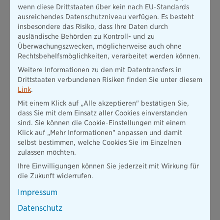
wenn diese Drittstaaten über kein nach EU-Standards
Bis jetzt war die
Vorrangprüfung
der Agentur für Arbeit
ausreichendes Datenschutzniveau verfügen. Es besteht
noch ein verpflichtender Schritt bei der Einstellung von
insbesondere das Risiko, dass Ihre Daten durch
Fachkräften aus Drittländern. Bei dieser wurde bisher (recht
ausländische Behörden zu Kontroll- und zu
aufwendig und langwierig) überprüft, ob die Stelle auch
Überwachungszwecken, möglicherweise auch ohne
irgendwie durch einen vorrangigen Bewerber (zum Beispiel
Rechtsbehelfsmöglichkeiten, verarbeitet werden können.
einen ähnlich qualifizierten Deutschen) besetzt werden
Weitere Informationen zu den mit Datentransfers in
könnte. Das war beim sprichwörtlich „leergefegten“
Drittstaaten verbundenen Risiken finden Sie unter diesem
deutschen Fachkräftemarkt aber so gut wie nie der Fall. Mit
Link
.
dem neuen Fachkräfteeinwanderungsgesetz
entfällt
diese
Prüfung nun. Sollte sich der deutsche Arbeitsmarkt jedoch
Mit einem Klick auf „Alle akzeptieren" bestätigen Sie,
ändern, kann die Vorrangprüfung jederzeit wieder
dass Sie mit dem Einsatz aller Cookies einverstanden
eingeführt werden.
sind. Sie können die Cookie-Einstellungen mit einem
Klick auf „Mehr Informationen" anpassen und damit
Mit dem neuen Gesetz entfällt zudem auch die
selbst bestimmen, welche Cookies Sie im Einzelnen
Beschränkung
der Fachkräftezuwanderung auf so genannte
zulassen möchten.
Mangelberufe
. Bisher konnten ausländische Personen mit
Ihre Einwilligungen können Sie jederzeit mit Wirkung für
einer qualifizierten Berufsausbildung nur in Berufssparten
die Zukunft widerrufen.
Fuß fassen, welche von einem Fachkräftemangel betroffen
sind. Das soll sich nun ändern. Denn mit dem Inkrafttreten
Impressum
der neuen Regelung können Fachkräfte unabhängig von
einem bestehenden Fachkräftemangel in jeglichen
Datenschutz
Berufssparten arbeiten. Die Voraussetzung ist lediglich,