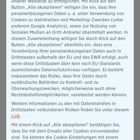
unserer Webseite zu ermöglichen. Mit Klick auf den
Das lohnt sich allerdings meist nur bei Händlern mit
Sitz in
Button „Alle akzeptieren" willigen Sie ein, dass Ihre
Deutschland
oder der EU. Denn sitzt der Verkäufer
personenbezogenen Daten u. a. unter Verwendung von
beispielsweise irgendwo in
China
, so ist ihm einfach schon
Cookies zu statistischen und Marketing-Zwecken (unter
aufgrund der räumlichen Distanz und der unterschiedlichen
anderem Google Analytics), sowie zur Nutzung von
Rechtssysteme nur
schwer beizukommen
.
Sozialen Medien an Dritt-Anbieter übermittelt werden. In
Außerdem: Der Rechtsweg ist meist langwierig, unsicher im
diesem Zusammenhang willigen Sie durch Klick auf den
Ausgang und äußerst kostspielig. Für eine einzige gefälschte
Button „Alle akzeptieren" ebenfalls ein, dass eine
Sonnenbrille, Jeans oder einen falschen Designergürtel lohnt
Verarbeitung Ihrer personenbezogenen Daten auch in
sich der Aufwand meist nicht. Leider!
Drittstaaten außerhalb der EU und des EWR erfolgt, auch
wenn diese Drittstaaten über kein nach EU-Standards
ausreichendes Datenschutzniveau verfügen. Es besteht
insbesondere das Risiko, dass Ihre Daten durch
Geld zurück dank Käuferschutz:
ausländische Behörden zu Kontroll- und zu
Überwachungszwecken, möglicherweise auch ohne
Rechtsbehelfsmöglichkeiten, verarbeitet werden können.
Haben Sie über PayPal gezahlt, können Sie versuchen
über einen Käuferschutzantrag Ihr Geld
Weitere Informationen zu den mit Datentransfers in
zurückbekommen. Dafür ist allerdings ein kleiner
Drittstaaten verbundenen Risiken finden Sie unter diesem
„Umweg“ nötig. Denn eigentlich kann man Plagiate so
Link
.
nicht bei PayPal melden. Wo der Bezahldienstanbieter
Mit einem Klick auf „Alle akzeptieren" bestätigen Sie,
stattdessen aber gar keinen Spaß versteht: Wenn
dass Sie mit dem Einsatz aller Cookies einverstanden
gekaufte Artikel von der Originalbeschreibung des
sind. Sie können die Cookie-Einstellungen mit einem
Angebots abweichen. Naja – und das ist bei einen als