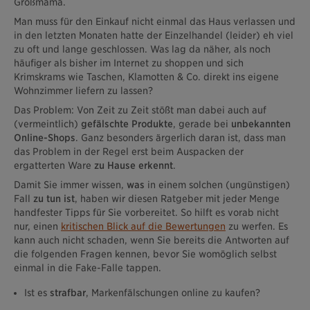
Großmama.
Man muss für den Einkauf nicht einmal das Haus verlassen und
in den letzten Monaten hatte der Einzelhandel (leider) eh viel
zu oft und lange geschlossen. Was lag da näher, als noch
häufiger als bisher im Internet zu shoppen und sich
Krimskrams wie Taschen, Klamotten & Co. direkt ins eigene
Wohnzimmer liefern zu lassen?
Das Problem: Von Zeit zu Zeit stößt man dabei auch auf
(vermeintlich)
gefälschte Produkte
, gerade bei
unbekannten
Online-Shops
. Ganz besonders ärgerlich daran ist, dass man
das Problem in der Regel erst beim Auspacken der
ergatterten Ware
zu Hause erkennt
.
Damit Sie immer wissen,
was
in einem solchen (ungünstigen)
Fall
zu tun ist
, haben wir diesen Ratgeber mit jeder Menge
handfester Tipps für Sie vorbereitet. So hilft es vorab nicht
nur, einen
kritischen Blick auf die Bewertungen
zu werfen. Es
kann auch nicht schaden, wenn Sie bereits die Antworten auf
die folgenden Fragen kennen, bevor Sie womöglich selbst
einmal in die Fake-Falle tappen.
Ist es
strafbar
, Markenfälschungen online zu kaufen?