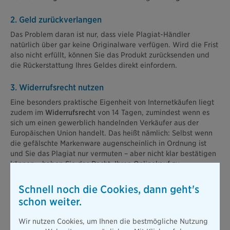
2. Geld zurückverlangen
Das Problem daran ist nur, dass viele Plagiat-Händler
natürlich über gar keine Originalware verfügen. Wird die Frist
also nicht erfüllt, können Sie das Produkt zurücksenden und
die Rückerstattung Ihres Geldes direkt einfordern.
3. Widerrufsrecht nutzen
Eine besonders praktische Eigenheit von Internetkäufen liegt
zudem im
Widerrufsrecht
von 14 Tagen, zumindest wenn es
sich um einen gewerblich handelnden Verkäufer aus der
Europäischen Union handelt. Das heißt nämlich: Selbst wenn
die gefälschte Markenware augenscheinlich in Ordnung ist
und Sie das Plagiat nur vermuten – aber nicht klar bestätigen
können – haben Sie das Recht, Ihren Onlinekauf zu
widerrufen.
Schnell noch die Cookies, dann geht's
4. Ist Klagen sinnvoll?
schon weiter.
Hat das alles nicht geklappt, können Sie natürlich auch
Wir nutzen Cookies, um Ihnen die bestmögliche Nutzung
versuchen, Ihre Ansprüche vor Gericht geltend zu machen.