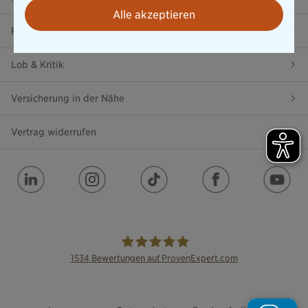
Alle akzeptieren
Ratgeber
Lob & Kritik
Versicherung in der Nähe
Vertrag widerrufen
1534
Bewertungen auf ProvenExpert.com
die Bayerische