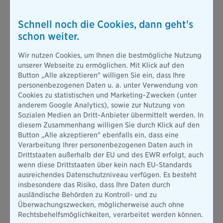
Schnell noch die Cookies, dann geht's
Diebstahl-/Schadenabsicherung über
schon weiter.
die Fahrradversicherung
Wir nutzen Cookies, um Ihnen die bestmögliche Nutzung
Wenn Ihr Fahrrad gestohlen oder beschädigt wurde und
unserer Webseite zu ermöglichen. Mit Klick auf den
Sie Ihr Fahrrad über die Fahrradversicherung der
Button „Alle akzeptieren" willigen Sie ein, dass Ihre
Bayerischen
abgesichert haben, melden Sie den Schaden
personenbezogenen Daten u. a. unter Verwendung von
bitte über die
Online-Schadenmeldung "Hausrat &
Cookies zu statistischen und Marketing-Zwecken (unter
Wohngebäude".
anderem Google Analytics), sowie zur Nutzung von
Sozialen Medien an Dritt-Anbieter übermittelt werden. In
Zur Online-Schadenmeldung "Hausrat-/Wohngebäude"
diesem Zusammenhang willigen Sie durch Klick auf den
Button „Alle akzeptieren" ebenfalls ein, dass eine
Verarbeitung Ihrer personenbezogenen Daten auch in
Drittstaaten außerhalb der EU und des EWR erfolgt, auch
wenn diese Drittstaaten über kein nach EU-Standards
Schutzbrief über die
ausreichendes Datenschutzniveau verfügen. Es besteht
Fahrradversicherung
insbesondere das Risiko, dass Ihre Daten durch
ausländische Behörden zu Kontroll- und zu
Überwachungszwecken, möglicherweise auch ohne
Für Leistungen im Rahmen des Fahrrad-Schutzbriefs
Rechtsbehelfsmöglichkeiten, verarbeitet werden können.
bieten wir aktive Hilfe per Telefon unter folgender