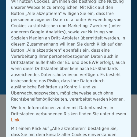
Wir nutzen Cookies, um Ihnen die bestmögliche Nutzung
unserer Webseite zu ermöglichen. Mit Klick auf den
Wir arbeiten bereits an der Fehlerbehebung, sodass Ihnen
Button „Alle akzeptieren" willigen Sie ein, dass Ihre
unser Service schnellstmöglich wieder wie gewohnt zur
personenbezogenen Daten u. a. unter Verwendung von
Verfügung steht.
Cookies zu statistischen und Marketing-Zwecken (unter
anderem Google Analytics), sowie zur Nutzung von
In dringenden Angelegenheiten erreichen Sie uns über die
Sozialen Medien an Dritt-Anbieter übermittelt werden. In
diesem Zusammenhang willigen Sie durch Klick auf den
Kontaktseite oder rufen Sie uns direkt unter der
Button „Alle akzeptieren" ebenfalls ein, dass eine
Telefonnummer 089/6787-7777 an.
Verarbeitung Ihrer personenbezogenen Daten auch in
Drittstaaten außerhalb der EU und des EWR erfolgt, auch
wenn diese Drittstaaten über kein nach EU-Standards
Kontakt aufnehmen
ausreichendes Datenschutzniveau verfügen. Es besteht
insbesondere das Risiko, dass Ihre Daten durch
ausländische Behörden zu Kontroll- und zu
Überwachungszwecken, möglicherweise auch ohne
Rechtsbehelfsmöglichkeiten, verarbeitet werden können.
Weitere Informationen zu den mit Datentransfers in
Drittstaaten verbundenen Risiken finden Sie unter diesem
Link
.
Mit einem Klick auf „Alle akzeptieren" bestätigen Sie,
dass Sie mit dem Einsatz aller Cookies einverstanden