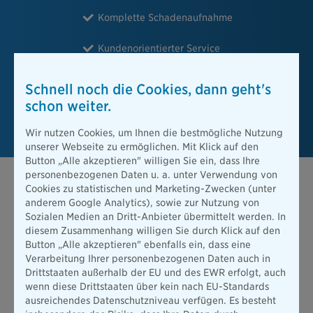
Komplette Schadenaufnahme
Kundenorientierter Service
Rund um die Uhr erreichbar
Schnell noch die Cookies, dann geht's
schon weiter.
Telefonische Rechtsberatung
Wir nutzen Cookies, um Ihnen die bestmögliche Nutzung
unserer Webseite zu ermöglichen. Mit Klick auf den
Button „Alle akzeptieren" willigen Sie ein, dass Ihre
personenbezogenen Daten u. a. unter Verwendung von
Cookies zu statistischen und Marketing-Zwecken (unter
Schadenmeldung
anderem Google Analytics), sowie zur Nutzung von
Sozialen Medien an Dritt-Anbieter übermittelt werden. In
Möchten Sie Ihren Schaden mitteilen, können Sie das
diesem Zusammenhang willigen Sie durch Klick auf den
einfach über unsere Partnerseite erledigen.
Button „Alle akzeptieren" ebenfalls ein, dass eine
Verarbeitung Ihrer personenbezogenen Daten auch in
Hier geht´s zur Schadenmeldung
Drittstaaten außerhalb der EU und des EWR erfolgt, auch
wenn diese Drittstaaten über kein nach EU-Standards
ausreichendes Datenschutzniveau verfügen. Es besteht