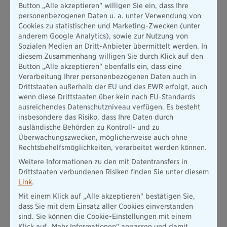
Telefon: 0202/4383774
Button „Alle akzeptieren" willigen Sie ein, dass Ihre
personenbezogenen Daten u. a. unter Verwendung von
Cookies zu statistischen und Marketing-Zwecken (unter
anderem Google Analytics), sowie zur Nutzung von
Sozialen Medien an Dritt-Anbieter übermittelt werden. In
Tipp
diesem Zusammenhang willigen Sie durch Klick auf den
Button „Alle akzeptieren" ebenfalls ein, dass eine
Um eine schneller Leistungsbearbeitung zu garantieren,
Verarbeitung Ihrer personenbezogenen Daten auch in
achten Sie bitte darauf, dass die Lebensnummer Ihres
Drittstaaten außerhalb der EU und des EWR erfolgt, auch
Pferdes oder die Chip-/Tättowierungsnummer Ihres
wenn diese Drittstaaten über kein nach EU-Standards
Hundes oder Ihrer Katze auf der Rechnung enthalten ist.
ausreichendes Datenschutzniveau verfügen. Es besteht
insbesondere das Risiko, dass Ihre Daten durch
ausländische Behörden zu Kontroll- und zu
Überwachungszwecken, möglicherweise auch ohne
Rechtsbehelfsmöglichkeiten, verarbeitet werden können.
Weitere Informationen zu den mit Datentransfers in
Drittstaaten verbundenen Risiken finden Sie unter diesem
Link
.
Mit einem Klick auf „Alle akzeptieren" bestätigen Sie,
dass Sie mit dem Einsatz aller Cookies einverstanden
sind. Sie können die Cookie-Einstellungen mit einem
Klick auf „Mehr Informationen" anpassen und damit