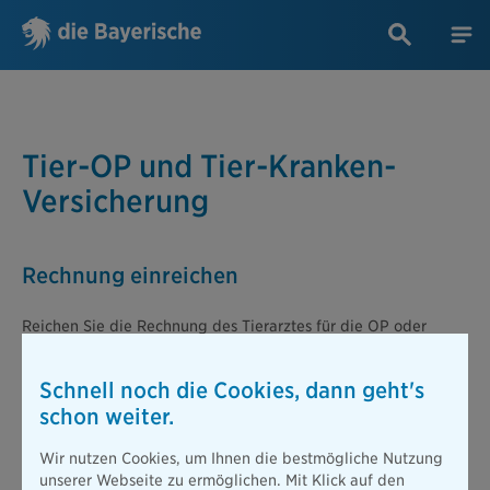
Tier-OP und Tier-Kranken-
Versicherung
Rechnung einreichen
Reichen Sie die Rechnung des Tierarztes für die OP oder
Behandlung Ihres Pferdes, Ihres Hundes oder Ihrer Katze
einfach per Mail ein:
Schnell noch die Cookies, dann geht's
schaden@barmenia.de
schon weiter.
Für Rückfragen steht Ihnen unser Partner Barmenia auch
Wir nutzen Cookies, um Ihnen die bestmögliche Nutzung
gerne telefonisch zur Verfügung.
unserer Webseite zu ermöglichen. Mit Klick auf den