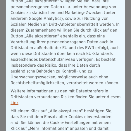
Die Bescheinigung ist ein in über 40 Ländern gültiger
Button „Alle akzeptieren" willigen Sie ein, dass Ihre
Nachweis, dass Ihr Pkw versichert ist und erleichtert die
personenbezogenen Daten u. a. unter Verwendung von
Schadenabwicklung bei einem Autounfall im Ausland.
Cookies zu statistischen und Marketing-Zwecken (unter
anderem Google Analytics), sowie zur Nutzung von
In Ihrem
persönlichen Versicherungs- und Vertragsmanager
Sozialen Medien an Dritt-Anbieter übermittelt werden. In
können Sie ihre Internationale Versicherungsbescheinigung
diesem Zusammenhang willigen Sie durch Klick auf den
kostenlos beantragen. Das geht ganz einfach im
Self-Service
Button „Alle akzeptieren" ebenfalls ein, dass eine
Bereich in Meine Bayerische.
Wir senden Ihnen diese
Verarbeitung Ihrer personenbezogenen Daten auch in
anschließend per Mail zu.
Drittstaaten außerhalb der EU und des EWR erfolgt, auch
wenn diese Drittstaaten über kein nach EU-Standards
Hier anfordern
ausreichendes Datenschutzniveau verfügen. Es besteht
insbesondere das Risiko, dass Ihre Daten durch
ausländische Behörden zu Kontroll- und zu
Überwachungszwecken, möglicherweise auch ohne
Rechtsbehelfsmöglichkeiten, verarbeitet werden können.
Weitere Informationen zu den mit Datentransfers in
Drittstaaten verbundenen Risiken finden Sie unter diesem
Link
.
Mit einem Klick auf „Alle akzeptieren" bestätigen Sie,
dass Sie mit dem Einsatz aller Cookies einverstanden
sind. Sie können die Cookie-Einstellungen mit einem
Klick auf „Mehr Informationen" anpassen und damit