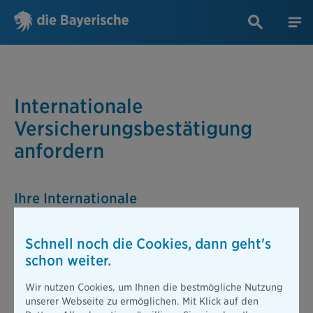
Internationale
Versicherungsbestätigung
anfordern
Ihre Internationale
Versicherungsbestätigung (Grüne Karte)
anfordern
Schnell noch die Cookies, dann geht's
schon weiter.
Sie planen demnächst eine Auslandsreise mit Ihrem eigenen
Auto zu unternehmen? Denken Sie daran die Internationale
Versicherungskarte für den Kraftverkehr (IVK) mit sich zu
Wir nutzen Cookies, um Ihnen die bestmögliche Nutzung
führen.
unserer Webseite zu ermöglichen. Mit Klick auf den