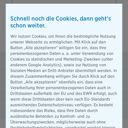
Haftpflicht- und Kaskoschäden melden
Schnell noch die Cookies, dann geht's
schon weiter.
Wir nutzen Cookies, um Ihnen die bestmögliche Nutzung
unserer Webseite zu ermöglichen. Mit Klick auf den
Services rund um Ihr Auto und Motorrad
Button „Alle akzeptieren" willigen Sie ein, dass Ihre
personenbezogenen Daten u. a. unter Verwendung von
Kilometerstand melden
Cookies zu statistischen und Marketing-Zwecken (unter
anderem Google Analytics), sowie zur Nutzung von
Sozialen Medien an Dritt-Anbieter übermittelt werden. In
Internationale Versicherungsbestätigung
diesem Zusammenhang willigen Sie durch Klick auf den
anfordern
Button „Alle akzeptieren" ebenfalls ein, dass eine
Verarbeitung Ihrer personenbezogenen Daten auch in
Drittstaaten außerhalb der EU und des EWR erfolgt, auch
Unsere Glasschaden-Partner
wenn diese Drittstaaten über kein nach EU-Standards
ausreichendes Datenschutzniveau verfügen. Es besteht
insbesondere das Risiko, dass Ihre Daten durch
Rechnung zum Vorsorgebudget einreichen
ausländische Behörden zu Kontroll- und zu
Überwachungszwecken, möglicherweise auch ohne
Rechtsbehelfsmöglichkeiten, verarbeitet werden können.