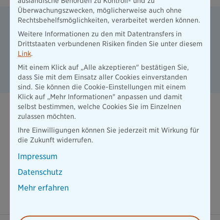
ausländische Behörden zu Kontroll- und zu
Überwachungszwecken, möglicherweise auch ohne
Rechtsbehelfsmöglichkeiten, verarbeitet werden können.
Sprechen Sie mit uns!
Weitere Informationen zu den mit Datentransfers in
Rufen Sie uns einfach an. In einem
Drittstaaten verbundenen Risiken finden Sie unter diesem
persönlichen Gespräch finden wir
Link
.
sicher eine zufriedenstellende
Lösung.
Mit einem Klick auf „Alle akzeptieren" bestätigen Sie,
dass Sie mit dem Einsatz aller Cookies einverstanden
sind. Sie können die Cookie-Einstellungen mit einem
Klick auf „Mehr Informationen" anpassen und damit
selbst bestimmen, welche Cookies Sie im Einzelnen
zulassen möchten.
Ihre Einwilligungen können Sie jederzeit mit Wirkung für
die Zukunft widerrufen.
Impressum
Datenschutz
Mehr erfahren