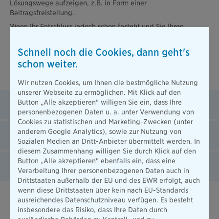
Lösungswege aufzeigen, z.B. in Form einer
Beitragsfreistellung.
Wenn Ihr Entschluss jedoch schon festeht und Sie Ihren
Vertrag beenden möchten, wenden Sie sich bitte über diese
Wege an uns.
Schnell noch die Cookies, dann geht's
schon weiter.
Welchen Vertrag wollen Sie kündigen?
Wir nutzen Cookies, um Ihnen die bestmögliche Nutzung
unserer Webseite zu ermöglichen. Mit Klick auf den
Lebens- und Rentenversicherung
Button „Alle akzeptieren" willigen Sie ein, dass Ihre
personenbezogenen Daten u. a. unter Verwendung von
Cookies zu statistischen und Marketing-Zwecken (unter
anderem Google Analytics), sowie zur Nutzung von
Sachversicherung
Sozialen Medien an Dritt-Anbieter übermittelt werden. In
diesem Zusammenhang willigen Sie durch Klick auf den
Button „Alle akzeptieren" ebenfalls ein, dass eine
Krankenzusatzversicherung
Verarbeitung Ihrer personenbezogenen Daten auch in
Drittstaaten außerhalb der EU und des EWR erfolgt, auch
wenn diese Drittstaaten über kein nach EU-Standards
ausreichendes Datenschutzniveau verfügen. Es besteht
Wir freuen uns, wenn Sie bleiben!
insbesondere das Risiko, dass Ihre Daten durch