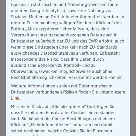
Cookies zu statistischen und Marketing-Zwecken (unter
Die vorgenannten weiteren Gesellschaften der Bayerischen
anderem Google Analytics), sowie zur Nutzung von
sind: Neue Bayerische Beamten Lebensversicherung AG,
Sozialen Medien an Dritt-Anbieter übermittelt werden. In
Bayerische Beamten Versicherung AG, die Bayerische
diesem Zusammenhang willigen Sie durch Klick auf den
Finanzberatungs- und Vermittlungs-GmbH, die Bayerische
Button „Alle akzeptieren" ebenfalls ein, dass eine
Online-Versicherungsagentur und -Marketing GmbH, Pangaea
Verarbeitung Ihrer personenbezogenen Daten auch in
Life GmbH, alle geschäftsansässig: Thomas-Dehler-Str. 25,
Drittstaaten außerhalb der EU und des EWR erfolgt, auch
81737 München.
wenn diese Drittstaaten über kein nach EU-Standards
Ihre Einwilligung ist freiwillig. Sie haben das Recht, Ihre
ausreichendes Datenschutzniveau verfügen. Es besteht
Einwilligung jederzeit zu widerrufen. Durch den Widerruf der
insbesondere das Risiko, dass Ihre Daten durch
Einwilligung wird die Rechtmäßigkeit der aufgrund der
ausländische Behörden zu Kontroll- und zu
Einwilligung bis zum Widerruf erfolgten Verarbeitung nicht
Überwachungszwecken, möglicherweise auch ohne
berührt. Ihre Einwilligung in die Zusendung des Newsletters
Rechtsbehelfsmöglichkeiten, verarbeitet werden können.
können Sie insbesondere über den in jeder E-Mail enthaltenen
Weitere Informationen zu den mit Datentransfers in
Abmeldelink widerrufen.
Drittstaaten verbundenen Risiken finden Sie unter diesem
Weitere Informationen zur Verarbeitung Ihrer
Link
.
personenbezogenen Daten erhalten Sie in unseren Hinweisen
Mit einem Klick auf „Alle akzeptieren" bestätigen Sie,
zum
Datenschutz
.
dass Sie mit dem Einsatz aller Cookies einverstanden
sind. Sie können die Cookie-Einstellungen mit einem
Sichere Verbindung: Ihre Daten werden SSL-verschlüsselt
Klick auf „Mehr Informationen" anpassen und damit
übertragen.
selbst bestimmen, welche Cookies Sie im Einzelnen