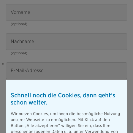
Vorname
(optional)
Nachname
(optional)
*
E-Mail-Adresse
Ich willige ein, dass mir die BY die Bayerische Vorsorge
Schnell noch die Cookies, dann geht's
Lebensversicherung a.G., sowie weitere Gesellschaften der
schon weiter.
Bayerischen („die Bayerische“) an die von mir oben
angegebene E-Mail-Adresse Informationen zu aktuellen
Wir nutzen Cookies, um Ihnen die bestmögliche Nutzung
Themen und attraktiven Angeboten der Bayerischen aus den
unserer Webseite zu ermöglichen. Mit Klick auf den
Bereichen Altersvorsorge und Familie, Hab und Gut,
Button „Alle akzeptieren" willigen Sie ein, dass Ihre
Einkommenssicherung sowie Vermögen und Finanzierung
personenbezogenen Daten u. a. unter Verwendung von
sendet (Newsletter).