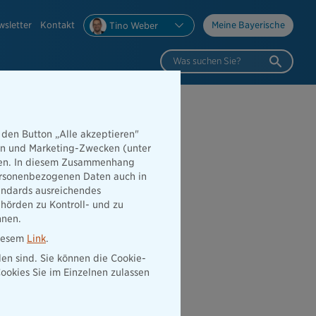
wsletter
Kontakt
Meine Bayerische
Tino Weber
Was suchen Sie?
 den Button „Alle akzeptieren"
hen und Marketing-Zwecken (unter
rden. In diesem Zusammenhang
 personenbezogenen Daten auch in
tandards ausreichendes
hörden zu Kontroll- und zu
nnen.
diesem
Link
.
den sind. Sie können die Cookie-
ookies Sie im Einzelnen zulassen