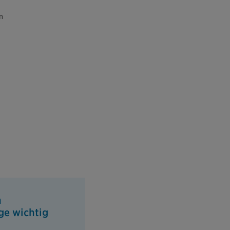
n
m
ge wichtig