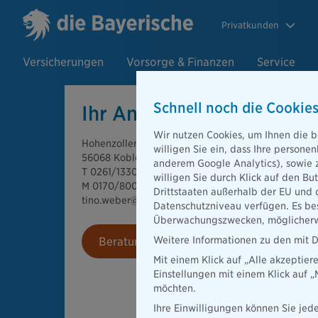
Privatkunden
Versicherungen
Vorsorge & Finanzen
Service
Schnell noch die Cookies
Ihr Ansprechpartner Tin
Wir nutzen Cookies, um Ihnen die b
Hohenzollernstrasse 152
willigen Sie ein, dass Ihre person
56068 Koblenz
anderem Google Analytics), sowie 
T 0261/1330611
willigen Sie durch Klick auf den Bu
M 0170/8005611
Drittstaaten außerhalb der EU und 
tino.weber@diebayerische.de
Datenschutzniveau verfügen. Es bes
Überwachungszwecken, möglicherwe
Weitere Informationen zu den mit D
Beratung vereinbaren
Mit einem Klick auf „Alle akzeptier
Einstellungen mit einem Klick auf 
möchten.
Ihre Einwilligungen können Sie jede