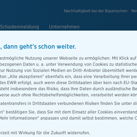
Nachhaltigkeit bei der Bayerischen
Ne
Schadenmeldung
Unternehmen
, dann geht's schon weiter.
o Weber
estmögliche Nutzung unserer Webseite zu ermöglichen. Mit Klick auf
enbezogenen Daten u. a. unter Verwendung von Cookies zu statistisc
zur Nutzung von Sozialen Medien an Dritt-Anbieter übermittelt we
tton „Alle akzeptieren" ebenfalls ein, dass eine Verarbeitung Ihrer
des EWR erfolgt, auch wenn diese Drittstaaten über kein nach EU-S
teht insbesondere das Risiko, dass Ihre Daten durch ausländische Be
ise auch ohne Rechtsbehelfsmöglichkeiten, verarbeitet werden kö
atentransfers in Drittstaaten verbundenen Risiken finden Sie unter 
en" bestätigen Sie, dass Sie mit dem Einsatz aller Cookies einverstan
„Mehr Informationen" anpassen und damit selbst bestimmen, welche C
rzeit mit Wirkung für die Zukunft widerrufen.