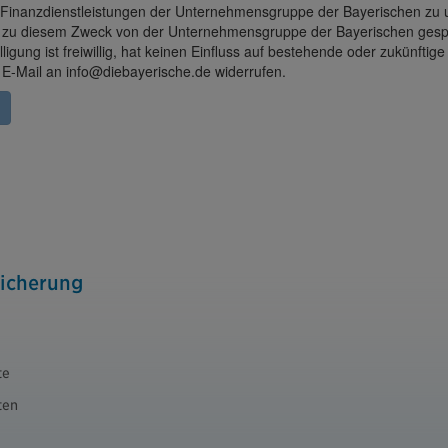
icherung
te
ten