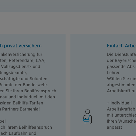
h privat versichern
Einfach Arbe
ankenversicherung für
Die Dienstunfä
ten, Referendare, LAA,
der Bayerische
, Vollzugsdienst- und
passende Absic
tungsbeamte,
Lehrer.
eschäftigte und Soldaten
Wählen Sie ein
Beamte der Bundeswehr.
abgestimmten 
en Sie Ihren Behilfeanspruch
Arbeitskraft r
nau und individuell mit den
ssigen Beihilfe-Tarifen
+ Individuell
s Partners Barmenia!
Arbeitskraftab
mit unterschied
bel
Ihren Wünsche
ich Ihrem Beihilfeanspruch
anpasst
 nach Laufbahn und