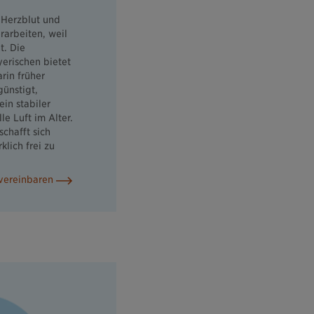
r Herzblut und
rarbeiten, weil
t. Die
yerischen bietet
rin früher
günstigt,
in stabiler
le Luft im Alter.
schafft sich
lich frei zu
 vereinbaren