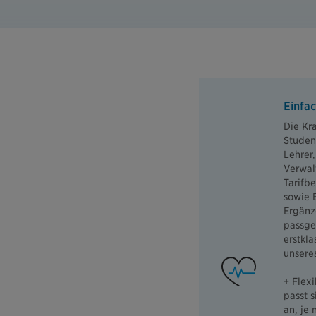
Einfac
Die Kr
Studen
Lehrer
Verwal
Tarifb
sowie 
Ergänz
passge
erstkla
unsere
+ Flexi
passt s
an, je