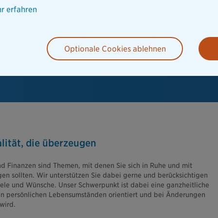
r erfahren
Optionale Cookies ablehnen
lität, die überzeugen
d Finanzen sind Themen, mit denen Sie sich in Ruhe und mit
en sollten. Wir unterstützen Sie dabei gerne und berücksichtigen
Ziele und Wünsche. Unser Schwerpunkt ist dabei eine ganzheitliche
ren persönlichen Lebensumständen orientiert und bei Änderungen
wird.