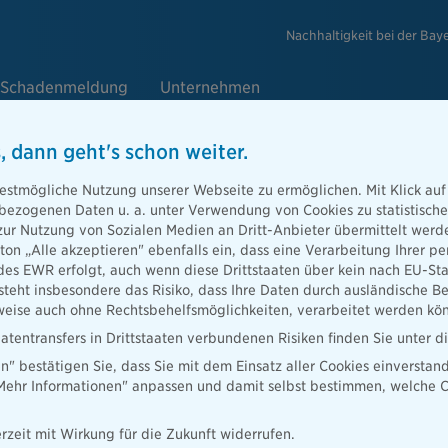
Nachhaltigkeit bei der Bay
Schadenmeldung
Unternehmen
, dann geht's schon weiter.
e
estmögliche Nutzung unserer Webseite zu ermöglichen. Mit Klick auf
enbezogenen Daten u. a. unter Verwendung von Cookies zu statistisc
zur Nutzung von Sozialen Medien an Dritt-Anbieter übermittelt we
tton „Alle akzeptieren" ebenfalls ein, dass eine Verarbeitung Ihrer
Berater
des EWR erfolgt, auch wenn diese Drittstaaten über kein nach EU-S
teht insbesondere das Risiko, dass Ihre Daten durch ausländische Be
ise auch ohne Rechtsbehelfsmöglichkeiten, verarbeitet werden kö
atentransfers in Drittstaaten verbundenen Risiken finden Sie unter 
en" bestätigen Sie, dass Sie mit dem Einsatz aller Cookies einverstan
ater finden
„Mehr Informationen" anpassen und damit selbst bestimmen, welche C
rzeit mit Wirkung für die Zukunft widerrufen.