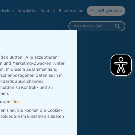
erischen
Newsletter
Kontakt
Beratersuche
Meine Bayerische
Was suchen Sie?
 den Button „Alle akzeptieren"
hen und Marketing-Zwecken (unter
rden. In diesem Zusammenhang
 personenbezogenen Daten auch in
tandards ausreichendes
hörden zu Kontroll- und zu
nnen.
diesem
Link
.
den sind. Sie können die Cookie-
ookies Sie im Einzelnen zulassen