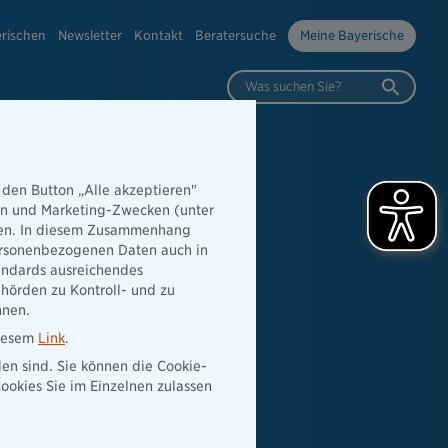
erischen
Newsletter
Kontakt
Beratersuche
Meine Bayerische
Was suchen Sie?
 den Button „Alle akzeptieren"
hen und Marketing-Zwecken (unter
rden. In diesem Zusammenhang
 personenbezogenen Daten auch in
tandards ausreichendes
hörden zu Kontroll- und zu
nnen.
diesem
Link
.
den sind. Sie können die Cookie-
ookies Sie im Einzelnen zulassen