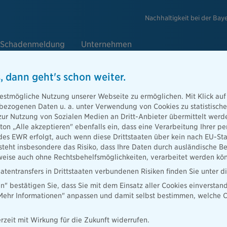
Nachhaltigkeit bei der Bay
Schadenmeldung
Unternehmen
, dann geht's schon weiter.
e
estmögliche Nutzung unserer Webseite zu ermöglichen. Mit Klick auf
enbezogenen Daten u. a. unter Verwendung von Cookies zu statistisc
zur Nutzung von Sozialen Medien an Dritt-Anbieter übermittelt we
tton „Alle akzeptieren" ebenfalls ein, dass eine Verarbeitung Ihrer
Berater
des EWR erfolgt, auch wenn diese Drittstaaten über kein nach EU-S
teht insbesondere das Risiko, dass Ihre Daten durch ausländische Be
ise auch ohne Rechtsbehelfsmöglichkeiten, verarbeitet werden kö
atentransfers in Drittstaaten verbundenen Risiken finden Sie unter 
en" bestätigen Sie, dass Sie mit dem Einsatz aller Cookies einverstan
ater finden
„Mehr Informationen" anpassen und damit selbst bestimmen, welche C
rzeit mit Wirkung für die Zukunft widerrufen.