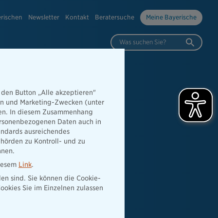
erischen
Newsletter
Kontakt
Beratersuche
Meine Bayerische
Was suchen Sie?
 den Button „Alle akzeptieren"
hen und Marketing-Zwecken (unter
rden. In diesem Zusammenhang
 personenbezogenen Daten auch in
tandards ausreichendes
hörden zu Kontroll- und zu
nnen.
diesem
Link
.
den sind. Sie können die Cookie-
ookies Sie im Einzelnen zulassen