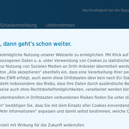
Nachhaltigkeit bei der Bay
Schadenmeldung
Unternehmen
, dann geht's schon weiter.
e
estmögliche Nutzung unserer Webseite zu ermöglichen. Mit Klick auf
enbezogenen Daten u. a. unter Verwendung von Cookies zu statistisc
zur Nutzung von Sozialen Medien an Dritt-Anbieter übermittelt we
tton „Alle akzeptieren" ebenfalls ein, dass eine Verarbeitung Ihrer
Berater
des EWR erfolgt, auch wenn diese Drittstaaten über kein nach EU-S
teht insbesondere das Risiko, dass Ihre Daten durch ausländische Be
ise auch ohne Rechtsbehelfsmöglichkeiten, verarbeitet werden kö
atentransfers in Drittstaaten verbundenen Risiken finden Sie unter 
en" bestätigen Sie, dass Sie mit dem Einsatz aller Cookies einverstan
ater finden
„Mehr Informationen" anpassen und damit selbst bestimmen, welche C
rzeit mit Wirkung für die Zukunft widerrufen.