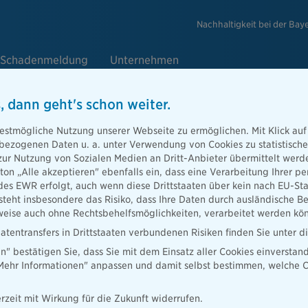
Nachhaltigkeit bei der Bay
Schadenmeldung
Unternehmen
, dann geht's schon weiter.
e
estmögliche Nutzung unserer Webseite zu ermöglichen. Mit Klick auf
enbezogenen Daten u. a. unter Verwendung von Cookies zu statistisc
zur Nutzung von Sozialen Medien an Dritt-Anbieter übermittelt we
tton „Alle akzeptieren" ebenfalls ein, dass eine Verarbeitung Ihrer
Berater
des EWR erfolgt, auch wenn diese Drittstaaten über kein nach EU-S
teht insbesondere das Risiko, dass Ihre Daten durch ausländische Be
ise auch ohne Rechtsbehelfsmöglichkeiten, verarbeitet werden kö
atentransfers in Drittstaaten verbundenen Risiken finden Sie unter 
en" bestätigen Sie, dass Sie mit dem Einsatz aller Cookies einverstan
ater finden
„Mehr Informationen" anpassen und damit selbst bestimmen, welche C
rzeit mit Wirkung für die Zukunft widerrufen.