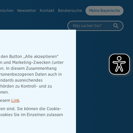
erischen
Newsletter
Kontakt
Beratersuche
Meine Bayerische
Was suchen Sie?
 den Button „Alle akzeptieren"
hen und Marketing-Zwecken (unter
rden. In diesem Zusammenhang
 personenbezogenen Daten auch in
tandards ausreichendes
hörden zu Kontroll- und zu
nnen.
diesem
Link
.
den sind. Sie können die Cookie-
ookies Sie im Einzelnen zulassen