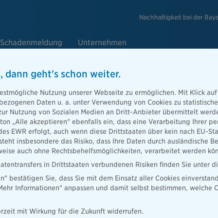
Nachhaltigkeit bei der Bay
Schadenmeldung
Unternehmen
, dann geht's schon weiter.
e
estmögliche Nutzung unserer Webseite zu ermöglichen. Mit Klick auf
enbezogenen Daten u. a. unter Verwendung von Cookies zu statistisc
zur Nutzung von Sozialen Medien an Dritt-Anbieter übermittelt we
tton „Alle akzeptieren" ebenfalls ein, dass eine Verarbeitung Ihrer
Berater
des EWR erfolgt, auch wenn diese Drittstaaten über kein nach EU-S
teht insbesondere das Risiko, dass Ihre Daten durch ausländische Be
ise auch ohne Rechtsbehelfsmöglichkeiten, verarbeitet werden kö
atentransfers in Drittstaaten verbundenen Risiken finden Sie unter 
en" bestätigen Sie, dass Sie mit dem Einsatz aller Cookies einverstan
ater finden
„Mehr Informationen" anpassen und damit selbst bestimmen, welche C
rzeit mit Wirkung für die Zukunft widerrufen.