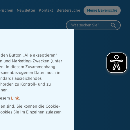
erischen
Newsletter
Kontakt
Beratersuche
Meine Bayerische
Was suchen Sie?
 den Button „Alle akzeptieren"
hen und Marketing-Zwecken (unter
rden. In diesem Zusammenhang
 personenbezogenen Daten auch in
tandards ausreichendes
hörden zu Kontroll- und zu
nnen.
diesem
Link
.
den sind. Sie können die Cookie-
ookies Sie im Einzelnen zulassen