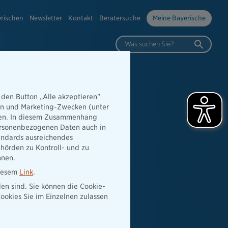
erischen
Newsletter
Kontakt
Beratersuche
Meine Bayerische
Was suchen Sie?
 den Button „Alle akzeptieren"
hen und Marketing-Zwecken (unter
rden. In diesem Zusammenhang
 personenbezogenen Daten auch in
tandards ausreichendes
hörden zu Kontroll- und zu
nnen.
diesem
Link
.
den sind. Sie können die Cookie-
ookies Sie im Einzelnen zulassen