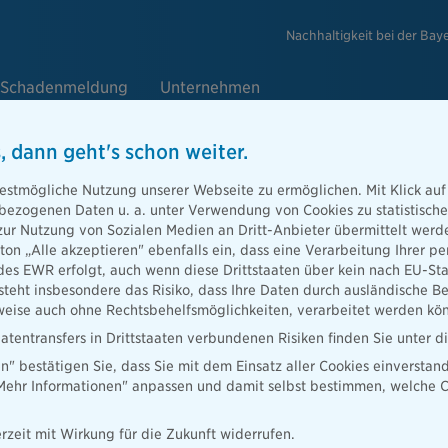
Nachhaltigkeit bei der Bay
Schadenmeldung
Unternehmen
, dann geht's schon weiter.
e
estmögliche Nutzung unserer Webseite zu ermöglichen. Mit Klick auf
enbezogenen Daten u. a. unter Verwendung von Cookies zu statistisc
zur Nutzung von Sozialen Medien an Dritt-Anbieter übermittelt we
tton „Alle akzeptieren" ebenfalls ein, dass eine Verarbeitung Ihrer
Berater
des EWR erfolgt, auch wenn diese Drittstaaten über kein nach EU-S
teht insbesondere das Risiko, dass Ihre Daten durch ausländische Be
ise auch ohne Rechtsbehelfsmöglichkeiten, verarbeitet werden kö
atentransfers in Drittstaaten verbundenen Risiken finden Sie unter 
en" bestätigen Sie, dass Sie mit dem Einsatz aller Cookies einverstan
ater finden
„Mehr Informationen" anpassen und damit selbst bestimmen, welche C
rzeit mit Wirkung für die Zukunft widerrufen.