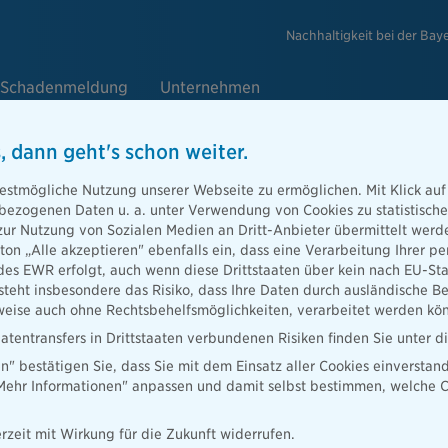
Nachhaltigkeit bei der Bay
Schadenmeldung
Unternehmen
, dann geht's schon weiter.
e
estmögliche Nutzung unserer Webseite zu ermöglichen. Mit Klick auf
enbezogenen Daten u. a. unter Verwendung von Cookies zu statistisc
zur Nutzung von Sozialen Medien an Dritt-Anbieter übermittelt we
tton „Alle akzeptieren" ebenfalls ein, dass eine Verarbeitung Ihrer
Berater
des EWR erfolgt, auch wenn diese Drittstaaten über kein nach EU-S
teht insbesondere das Risiko, dass Ihre Daten durch ausländische Be
ise auch ohne Rechtsbehelfsmöglichkeiten, verarbeitet werden kö
atentransfers in Drittstaaten verbundenen Risiken finden Sie unter 
en" bestätigen Sie, dass Sie mit dem Einsatz aller Cookies einverstan
ater finden
„Mehr Informationen" anpassen und damit selbst bestimmen, welche C
rzeit mit Wirkung für die Zukunft widerrufen.