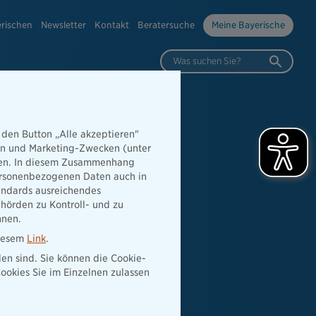
erischen
Newsletter
Kontakt
Beratersuche
Meine Bayerische
Was suchen Sie?
 den Button „Alle akzeptieren"
hen und Marketing-Zwecken (unter
rden. In diesem Zusammenhang
 personenbezogenen Daten auch in
tandards ausreichendes
hörden zu Kontroll- und zu
nnen.
diesem
Link
.
den sind. Sie können die Cookie-
ookies Sie im Einzelnen zulassen