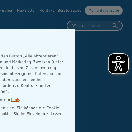
erischen
Newsletter
Kontakt
Beratersuche
Meine Bayerische
Was suchen Sie?
 den Button „Alle akzeptieren"
hen und Marketing-Zwecken (unter
rden. In diesem Zusammenhang
 personenbezogenen Daten auch in
tandards ausreichendes
hörden zu Kontroll- und zu
nnen.
diesem
Link
.
den sind. Sie können die Cookie-
ookies Sie im Einzelnen zulassen