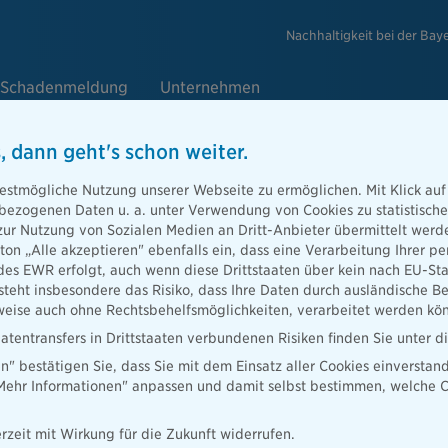
Nachhaltigkeit bei der Bay
Schadenmeldung
Unternehmen
, dann geht's schon weiter.
e
estmögliche Nutzung unserer Webseite zu ermöglichen. Mit Klick auf
enbezogenen Daten u. a. unter Verwendung von Cookies zu statistisc
zur Nutzung von Sozialen Medien an Dritt-Anbieter übermittelt we
tton „Alle akzeptieren" ebenfalls ein, dass eine Verarbeitung Ihrer
Berater
des EWR erfolgt, auch wenn diese Drittstaaten über kein nach EU-S
teht insbesondere das Risiko, dass Ihre Daten durch ausländische Be
ise auch ohne Rechtsbehelfsmöglichkeiten, verarbeitet werden kö
atentransfers in Drittstaaten verbundenen Risiken finden Sie unter 
en" bestätigen Sie, dass Sie mit dem Einsatz aller Cookies einverstan
ater finden
„Mehr Informationen" anpassen und damit selbst bestimmen, welche C
rzeit mit Wirkung für die Zukunft widerrufen.