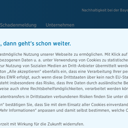
Nachhaltigkeit bei der Bay
Schadenmeldung
Unternehmen
, dann geht's schon weiter.
e
estmögliche Nutzung unserer Webseite zu ermöglichen. Mit Klick auf
enbezogenen Daten u. a. unter Verwendung von Cookies zu statistisc
zur Nutzung von Sozialen Medien an Dritt-Anbieter übermittelt we
tton „Alle akzeptieren" ebenfalls ein, dass eine Verarbeitung Ihrer
Berater
des EWR erfolgt, auch wenn diese Drittstaaten über kein nach EU-S
teht insbesondere das Risiko, dass Ihre Daten durch ausländische Be
ise auch ohne Rechtsbehelfsmöglichkeiten, verarbeitet werden kö
atentransfers in Drittstaaten verbundenen Risiken finden Sie unter 
en" bestätigen Sie, dass Sie mit dem Einsatz aller Cookies einverstan
ater finden
„Mehr Informationen" anpassen und damit selbst bestimmen, welche C
rzeit mit Wirkung für die Zukunft widerrufen.