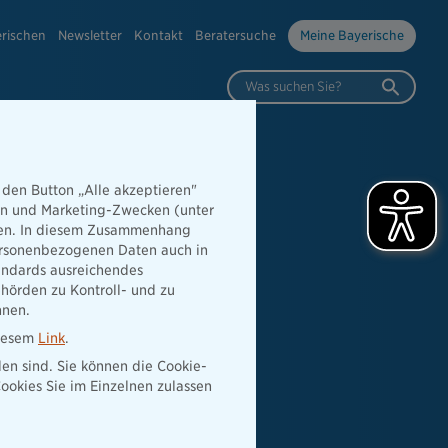
erischen
Newsletter
Kontakt
Beratersuche
Meine Bayerische
Was suchen Sie?
 den Button „Alle akzeptieren"
hen und Marketing-Zwecken (unter
rden. In diesem Zusammenhang
 personenbezogenen Daten auch in
tandards ausreichendes
hörden zu Kontroll- und zu
nnen.
diesem
Link
.
den sind. Sie können die Cookie-
ookies Sie im Einzelnen zulassen