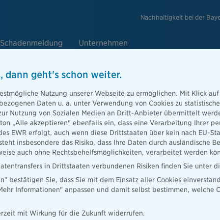
Nachhaltigkeit bei der Bay
Schadenmeldung
Unternehmen
, dann geht's schon weiter.
e
estmögliche Nutzung unserer Webseite zu ermöglichen. Mit Klick auf
enbezogenen Daten u. a. unter Verwendung von Cookies zu statistisc
zur Nutzung von Sozialen Medien an Dritt-Anbieter übermittelt we
tton „Alle akzeptieren" ebenfalls ein, dass eine Verarbeitung Ihrer
Berater
des EWR erfolgt, auch wenn diese Drittstaaten über kein nach EU-S
teht insbesondere das Risiko, dass Ihre Daten durch ausländische Be
ise auch ohne Rechtsbehelfsmöglichkeiten, verarbeitet werden kö
atentransfers in Drittstaaten verbundenen Risiken finden Sie unter 
en" bestätigen Sie, dass Sie mit dem Einsatz aller Cookies einverstan
ater finden
„Mehr Informationen" anpassen und damit selbst bestimmen, welche C
rzeit mit Wirkung für die Zukunft widerrufen.