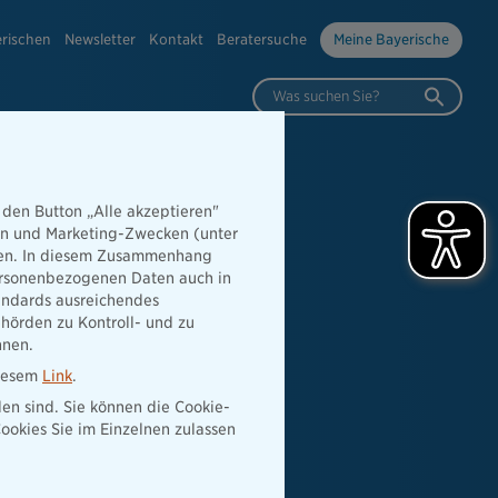
erischen
Newsletter
Kontakt
Beratersuche
Meine Bayerische
Was suchen Sie?
 den Button „Alle akzeptieren"
hen und Marketing-Zwecken (unter
rden. In diesem Zusammenhang
 personenbezogenen Daten auch in
tandards ausreichendes
hörden zu Kontroll- und zu
nnen.
diesem
Link
.
den sind. Sie können die Cookie-
ookies Sie im Einzelnen zulassen