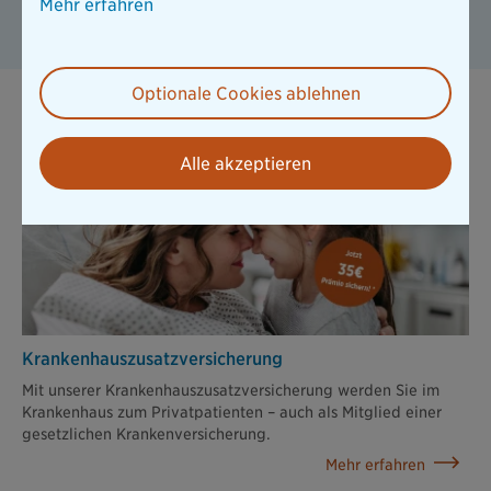
Mehr erfahren
Was sollten Nürnberger bei der
Hausratversicherung beachten?
Optionale Cookies ablehnen
Beliebte Versicherungen der Bayerischen
Alle akzeptieren
Krankenhaus­zusatz­versicherung
Mit unserer Krankenhauszusatzversicherung werden Sie im
Krankenhaus zum Privatpatienten – auch als Mitglied einer
gesetzlichen Krankenversicherung.
Mehr erfahren