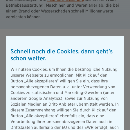
Betriebsausstattung, Maschinen und Warenlager ab, die bei
einem Brand oder Wasserschaden schnell Millionenwerte
vernichten können.
Versicherung für jede Lebenslage –
individuell beraten in Nürnberg
Schnell noch die Cookies, dann geht's
schon weiter.
Jede Lebenssituation bringt andere Versicherungsbedürfnisse
mit sich. Deshalb beraten wir Sie individuell, egal ob Sie
Wir nutzen Cookies, um Ihnen die bestmögliche Nutzung
gerade ins Berufsleben starten, eine Familie gründen oder
unserer Webseite zu ermöglichen. Mit Klick auf den
selbstständig tätig sind.
Button „Alle akzeptieren" willigen Sie ein, dass Ihre
personenbezogenen Daten u. a. unter Verwendung von
Berufseinsteiger und -einsteigerinnen:
Wer ins Berufsleben
Cookies zu statistischen und Marketing-Zwecken (unter
startet, ist in der Regel nicht mehr über die
anderem Google Analytics), sowie zur Nutzung von
Familienversicherung der Eltern abgesichert. Wir beraten
Sozialen Medien an Dritt-Anbieter übermittelt werden. In
Sie gern, worauf es jetzt ankommt.
diesem Zusammenhang willigen Sie durch Klick auf den
Button „Alle akzeptieren" ebenfalls ein, dass eine
Angestellte und Beamte in Nürnberg:
Die Absicherung der
Verarbeitung Ihrer personenbezogenen Daten auch in
eigenen Arbeitskraft ist für die meisten Menschen essentiell.
Drittstaaten außerhalb der EU und des EWR erfolgt, auch
Für viele Angestellte macht zudem eine
private