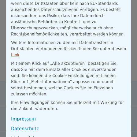
wenn diese Drittstaaten über kein nach EU-Standards
Zahnzusatzversicherung
Sinn. Wir beraten Sie kompetent zu
ausreichendes Datenschutzniveau verfügen. Es besteht
Ihrem individuellen Absicherungsbedarf.
insbesondere das Risiko, dass Ihre Daten durch
Familien mit Kindern:
Vor allem Eltern kleiner Kinder, die
ausländische Behörden zu Kontroll- und zu
zudem vielleicht einen Hauskredit abbezahlen sollten eine
Überwachungszwecken, möglicherweise auch ohne
Risikolebensversicherung
abschließen. Welche
Rechtsbehelfsmöglichkeiten, verarbeitet werden können.
Versicherungen für sie noch wichtig sein können, klären wir
Weitere Informationen zu den mit Datentransfers in
gern in einem Beratungsgespräch.
Drittstaaten verbundenen Risiken finden Sie unter diesem
Link
.
Mit einem Klick auf „Alle akzeptieren" bestätigen Sie,
Häufige Fragen zu Versicherungen in
dass Sie mit dem Einsatz aller Cookies einverstanden
Nürnberg
sind. Sie können die Cookie-Einstellungen mit einem
Klick auf „Mehr Informationen" anpassen und damit
selbst bestimmen, welche Cookies Sie im Einzelnen
Welche Versicherungen sind in Nürnberg
zulassen möchten.
besonders wichtig?
Ihre Einwilligungen können Sie jederzeit mit Wirkung für
die Zukunft widerrufen.
Wie finde ich den richtigen Versicherungsberater
Impressum
in Nürnberg?
Datenschutz