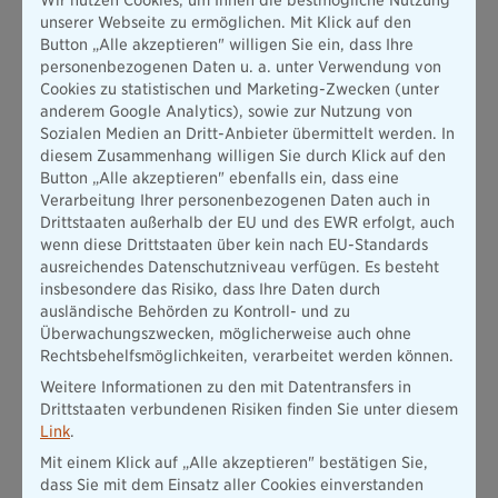
unserer Webseite zu ermöglichen. Mit Klick auf den
Button „Alle akzeptieren" willigen Sie ein, dass Ihre
personenbezogenen Daten u. a. unter Verwendung von
Darum die Bayerische wählen
Cookies zu statistischen und Marketing-Zwecken (unter
anderem Google Analytics), sowie zur Nutzung von
Sozialen Medien an Dritt-Anbieter übermittelt werden. In
Wir sind ein Partner, der Krisen kennt, sie
diesem Zusammenhang willigen Sie durch Klick auf den
überstanden hat und heute stärker ist als je zuvor.
Über 160 Jahre Erfahrung
Button „Alle akzeptieren" ebenfalls ein, dass eine
Verarbeitung Ihrer personenbezogenen Daten auch in
Gegründet 1858: Die Bayerische blickt auf eine
Drittstaaten außerhalb der EU und des EWR erfolgt, auch
lange Geschichte zurück. Dieses Fundament aus
wenn diese Drittstaaten über kein nach EU-Standards
mehr als 160 Jahren Erfahrung bedeutet für Sie:
ausreichendes Datenschutzniveau verfügen. Es besteht
insbesondere das Risiko, dass Ihre Daten durch
ausländische Behörden zu Kontroll- und zu
Überwachungszwecken, möglicherweise auch ohne
Rechtsbehelfsmöglichkeiten, verarbeitet werden können.
Ihre Ansprüche sind bei einem Partner sicher, der
Weitere Informationen zu den mit Datentransfers in
nicht in Quartalen denkt, sondern in Generationen.
Finanzielle Stärke mit Substanz
Drittstaaten verbundenen Risiken finden Sie unter diesem
Link
.
Die Bayerische ist solide bilanziert und langfristig
ausgerichtet. Unabhängige Ratingagenturen
Mit einem Klick auf „Alle akzeptieren" bestätigen Sie,
bestätigen unsere finanzielle Stärke Jahr für Jahr.
dass Sie mit dem Einsatz aller Cookies einverstanden