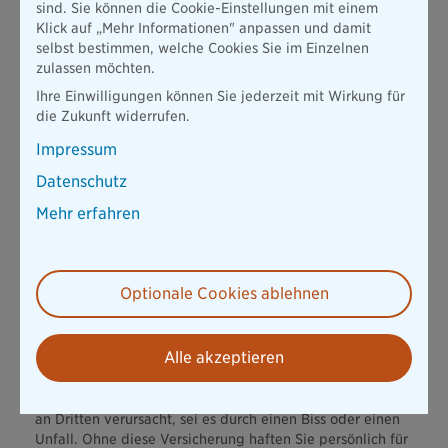
sind. Sie können die Cookie-Einstellungen mit einem
Klick auf „Mehr Informationen" anpassen und damit
selbst bestimmen, welche Cookies Sie im Einzelnen
zulassen möchten.
Statt anonymer Massenabfertigung: Sie erhalten
Ihre Einwilligungen können Sie jederzeit mit Wirkung für
individuelle Beratung von Menschen, die ihr
die Zukunft widerrufen.
Persönlich. Kompetent. Verlässlich.
Handwerk verstehen.
Impressum
Als mittelständischer Versicherer mit bayerischen
Wurzeln verbinden wir persönliche Nähe mit echter
Datenschutz
Fachkompetenz.
Mehr erfahren
Optionale Cookies ablehnen
Welche Tierversicherungen gibt es und wer
braucht sie?
Alle akzeptieren
Hundehalterhaftpflicht
:
Diese Versicherung ist in vielen
Bundesländern Pflicht. Sie deckt Schäden ab, die Ihr Hund
an Dritten verursacht, sei es durch einen Biss oder einen
Unfall. Ohne diese Versicherung haften Sie persönlich für